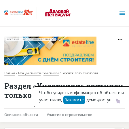
РЕКЛАМА • АО "ДП БИЗНЕС ПРЕСС"
Главная
База участников
Участники
ВоронежТеплоТехнологии
О проекте
Раздел «Участники» доступен
Горячие объекты
Чтобы увидеть информацию об объекте и
только подписчикам
участниках,
Закажите
демо-доступ
База строящихся объектов
Инвестпроекты
Описание объекта
Участие в строительстве
Глоссарий