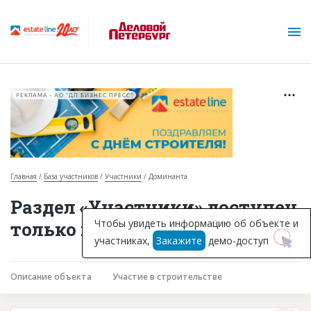
РЕКЛАМА • АО "ДП БИЗНЕС ПРЕСС"
Главная
База участников
Участники
Доминанта
О проекте
Раздел «Участники» доступен
Горячие объекты
Чтобы увидеть информацию об объекте и
только подписчикам
участниках,
Закажите
демо-доступ
База строящихся объектов
Инвестпроекты
Описание объекта
Участие в строительстве
Глоссарий