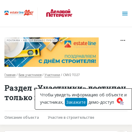
РЕКЛАМА • АО "ДП БИЗНЕС ПРЕСС"
Главная
База участников
Участники
СМУ2 ТО27
О проекте
Раздел «Участники» доступен
Горячие объекты
Чтобы увидеть информацию об объекте и
только подписчикам
участниках,
Закажите
демо-доступ
База строящихся объектов
Инвестпроекты
Описание объекта
Участие в строительстве
Глоссарий