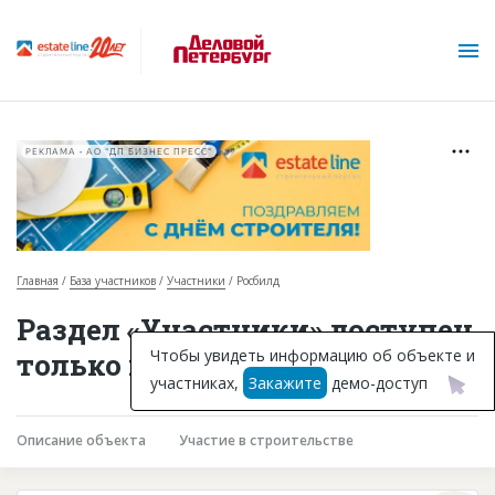
РЕКЛАМА • АО "ДП БИЗНЕС ПРЕСС"
Главная
База участников
Участники
Росбилд
О проекте
Раздел «Участники» доступен
Горячие объекты
Чтобы увидеть информацию об объекте и
только подписчикам
участниках,
Закажите
демо-доступ
База строящихся объектов
Инвестпроекты
Описание объекта
Участие в строительстве
Глоссарий