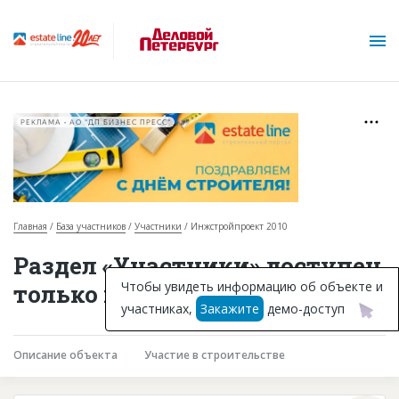
РЕКЛАМА • АО "ДП БИЗНЕС ПРЕСС"
Главная
База участников
Участники
Инжстройпроект 2010
О проекте
Раздел «Участники» доступен
Горячие объекты
Чтобы увидеть информацию об объекте и
только подписчикам
участниках,
Закажите
демо-доступ
База строящихся объектов
Инвестпроекты
Описание объекта
Участие в строительстве
Глоссарий