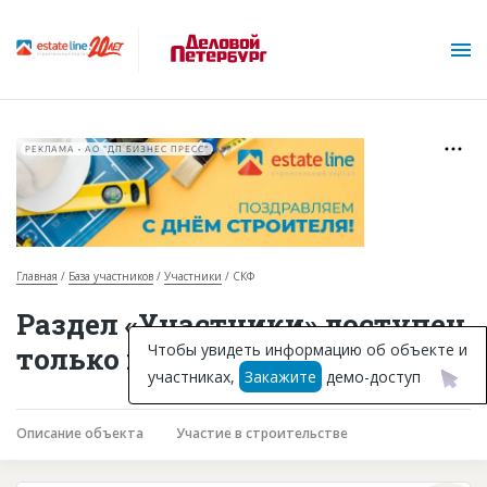
РЕКЛАМА • АО "ДП БИЗНЕС ПРЕСС"
Главная
База участников
Участники
СКФ
О проекте
Раздел «Участники» доступен
Горячие объекты
Чтобы увидеть информацию об объекте и
только подписчикам
участниках,
Закажите
демо-доступ
База строящихся объектов
Инвестпроекты
Описание объекта
Участие в строительстве
Глоссарий