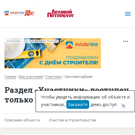
РЕКЛАМА • АО "ДП БИЗНЕС ПРЕСС"
Главная
База участников
Участники
Уралпроектдубрава
О проекте
Раздел «Участники» доступен
Горячие объекты
Чтобы увидеть информацию об объекте и
только подписчикам
участниках,
Закажите
демо-доступ
База строящихся объектов
Инвестпроекты
Описание объекта
Участие в строительстве
Глоссарий