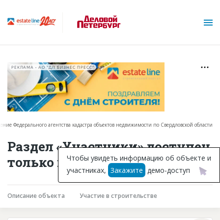
РЕКЛАМА • АО "ДП БИЗНЕС ПРЕСС"
ение Федерального агентства кадастра объектов недвижимости по Свердловской области
О проекте
Раздел «Участники» доступен
Горячие объекты
Чтобы увидеть информацию об объекте и
только подписчикам
участниках,
Закажите
демо-доступ
База строящихся объектов
Инвестпроекты
Описание объекта
Участие в строительстве
Глоссарий