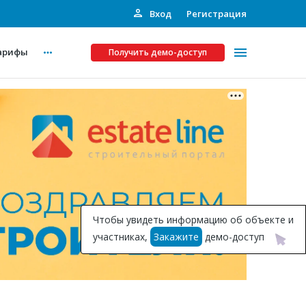
Вход
Регистрация
арифы
Получить демо-доступ
Платные услуги
ства
Рекламодателям
Call-центр
Инвестпроекты
ты
Чтобы увидеть информацию об объекте и
Подписка на Базу
участниках,
Закажите
демо-доступ
Пресс-релизы
Правила работы