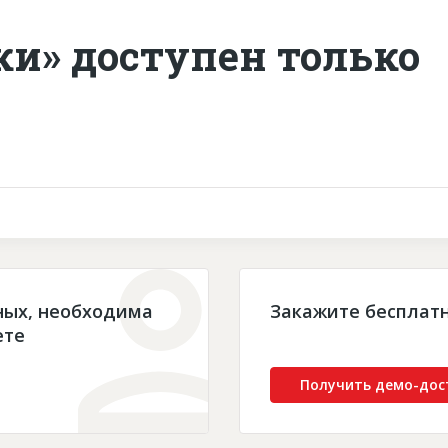
ки» доступен только
ных, необходима
Закажите бесплат
ете
Получить демо-дос