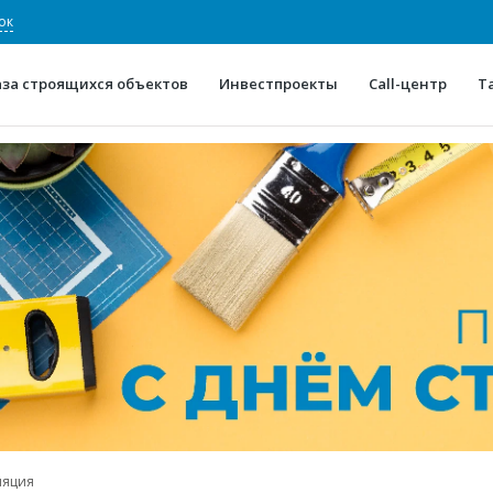
ок
аза строящихся объектов
Инвестпроекты
Call-центр
Т
О проекте
Конкурентные преимуще
Отзывы
Горячие объек
Глоссарий
Новости
ляция