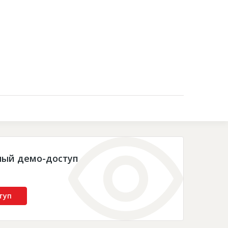
Контакты
ный демо-доступ
туп