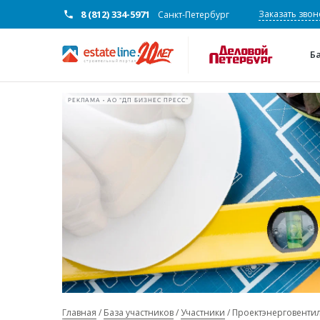
8 (812) 334-5971
Заказать звон
Санкт-Петербург
Б
РЕКЛАМА • АО "ДП БИЗНЕС ПРЕСС"
Главная
База участников
Участники
Проектэнерговенти