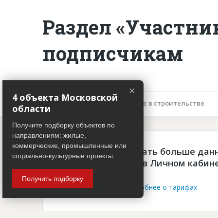
Раздел «Участни
подписчикам
×
4 объекта Московской
Описание объекта
Участие в строительстве
области
Получите подборку объектов по
направлениям: жилые,
коммерческие, промышленные или
Чтобы просматривать больше дан
социально-культурные проекты.
платная подписка в Личном кабин
Получить подборку
Войти
Подробнее о тарифах