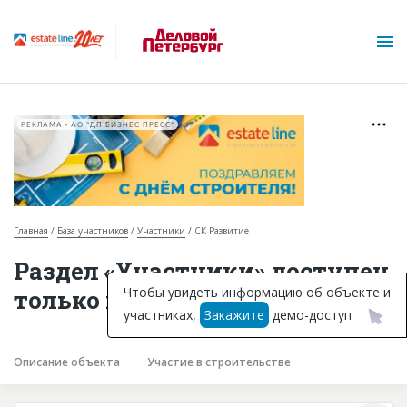
РЕКЛАМА • АО "ДП БИЗНЕС ПРЕСС"
Главная
База участников
Участники
СК Развитие
О проекте
Раздел «Участники» доступен
Горячие объекты
Чтобы увидеть информацию об объекте и
только подписчикам
участниках,
Закажите
демо-доступ
База строящихся объектов
Инвестпроекты
Описание объекта
Участие в строительстве
Глоссарий