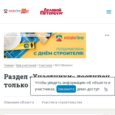
РЕКЛАМА • АО "ДП БИЗНЕС ПРЕСС"
Главная
База участников
Участники
МСУ-Монолит
О проекте
Раздел «Участники» доступен
Горячие объекты
Чтобы увидеть информацию об объекте и
только подписчикам
участниках,
Закажите
демо-доступ
База строящихся объектов
Инвестпроекты
Описание объекта
Участие в строительстве
Глоссарий