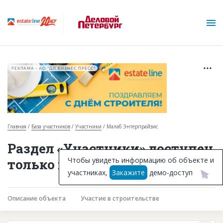
РЕКЛАМА • АО "ДП БИЗНЕС ПРЕСС"
Главная
База участников
Участники
Малаб Энтерпрайзис
О проекте
Раздел «Участники» доступен
Горячие объекты
Чтобы увидеть информацию об объекте и
только подписчикам
участниках,
Закажите
демо-доступ
База строящихся объектов
Инвестпроекты
Описание объекта
Участие в строительстве
Глоссарий