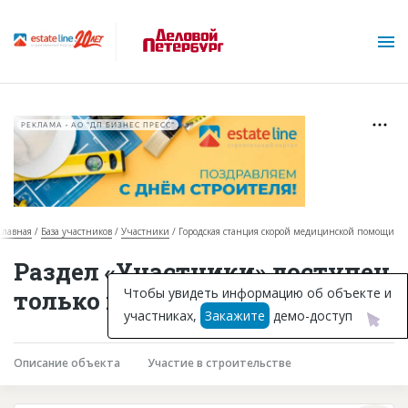
РЕКЛАМА • АО "ДП БИЗНЕС ПРЕСС"
Главная
База участников
Участники
Городская станция скорой медицинской помощи
О проекте
Раздел «Участники» доступен
Горячие объекты
Чтобы увидеть информацию об объекте и
только подписчикам
участниках,
Закажите
демо-доступ
База строящихся объектов
Инвестпроекты
Описание объекта
Участие в строительстве
Глоссарий