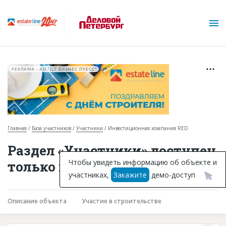
РЕКЛАМА • АО "ДП БИЗНЕС ПРЕСС"
Главная
База участников
Участники
Инвестиционная компания RED
О проекте
Раздел «Участники» доступен
Горячие объекты
Чтобы увидеть информацию об объекте и
только подписчикам
участниках,
Закажите
демо-доступ
База строящихся объектов
Инвестпроекты
Описание объекта
Участие в строительстве
Глоссарий