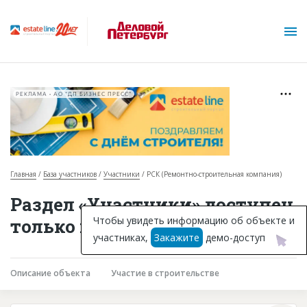
РЕКЛАМА • АО "ДП БИЗНЕС ПРЕСС"
Главная
База участников
Участники
РСК (Ремонтно-строительная компания)
О проекте
Раздел «Участники» доступен
Горячие объекты
Чтобы увидеть информацию об объекте и
только подписчикам
участниках,
Закажите
демо-доступ
База строящихся объектов
Инвестпроекты
Описание объекта
Участие в строительстве
Глоссарий