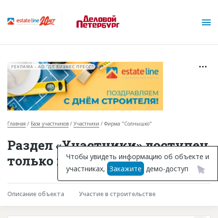
РЕКЛАМА • АО "ДП БИЗНЕС ПРЕСС"
Главная
База участников
Участники
Фирма "Солнышко"
О проекте
Раздел «Участники» доступен
Горячие объекты
Чтобы увидеть информацию об объекте и
только подписчикам
участниках,
Закажите
демо-доступ
База строящихся объектов
Инвестпроекты
Описание объекта
Участие в строительстве
Глоссарий