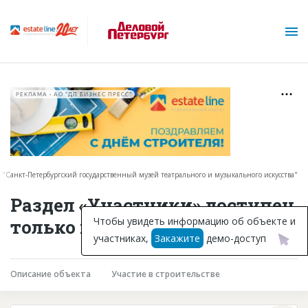
РЕКЛАМА • АО "ДП БИЗНЕС ПРЕСС"
 "Санкт-Петербургский государственный музей театрального и музыкального искусства"
О проекте
Раздел «Участники» доступен
Горячие объекты
Чтобы увидеть информацию об объекте и
только подписчикам
участниках,
Закажите
демо-доступ
База строящихся объектов
Инвестпроекты
Описание объекта
Участие в строительстве
Глоссарий