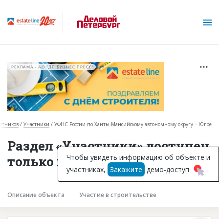
РЕКЛАМА • АО "ДП БИЗНЕС ПРЕСС"
астников
Участники
УФНС России по Ханты-Мансийскому автономному округу – Югре
О проекте
Раздел «Участники» доступен
Горячие объекты
Чтобы увидеть информацию об объекте и
только подписчикам
участниках,
Закажите
демо-доступ
База строящихся объектов
Инвестпроекты
Описание объекта
Участие в строительстве
Глоссарий