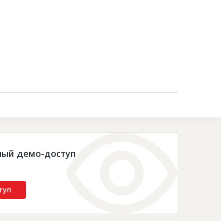
Контакты
ный демо-доступ
туп