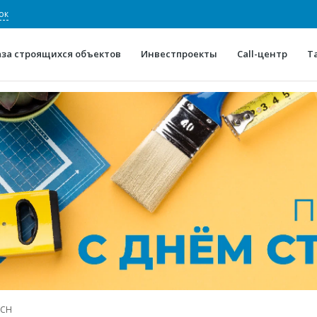
ок
аза строящихся объектов
Инвестпроекты
Call-центр
Т
О проекте
Конкурентные преимуще
Отзывы
Горячие объек
Глоссарий
Новости
АСН