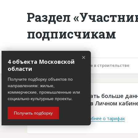
Раздел «Участни
подписчикам
×
4 объекта Московской
Описание объекта
Участие в строительстве
области
Получите подборку объектов по
направлениям: жилые,
коммерческие, промышленные или
Чтобы просматривать больше дан
социально-культурные проекты.
платная подписка в Личном кабин
Получить подборку
Войти
Подробнее о тарифах