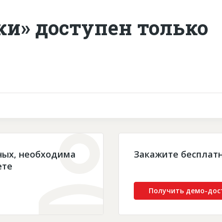
ки» доступен только
ных, необходима
Закажите бесплат
ете
Получить демо-дос