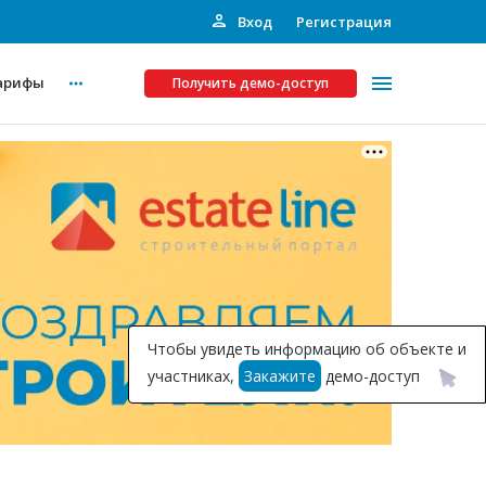
Вход
Регистрация
арифы
Получить демо-доступ
Платные услуги
ства
Рекламодателям
Call-центр
Инвестпроекты
ты
Чтобы увидеть информацию об объекте и
Подписка на Базу
участниках,
Закажите
демо-доступ
Пресс-релизы
Правила работы