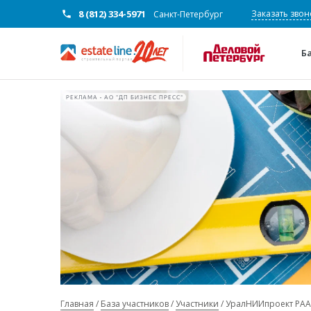
8 (812) 334-5971
Заказать звон
Санкт-Петербург
Б
РЕКЛАМА • АО "ДП БИЗНЕС ПРЕСС"
Главная
База участников
Участники
УралНИИпроект РА