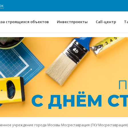
ок
аза строящихся объектов
Инвестпроекты
Call-центр
Т
О проекте
Конкурентные преимуще
Отзывы
Горячие объек
Глоссарий
Новости
зенное учреждение города Москвы Мосреставрация (ГКУ Мосреставрация)