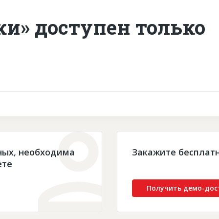
ки» доступен только
ных, необходима
Закажите бесплат
ете
Получить демо-дос