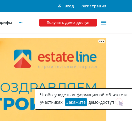
Вход
Регистрация
арифы
Получить демо-доступ
Платные услуги
ства
Рекламодателям
Call-центр
Инвестпроекты
ты
Чтобы увидеть информацию об объекте и
Подписка на Базу
участниках,
Закажите
демо-доступ
Пресс-релизы
Правила работы