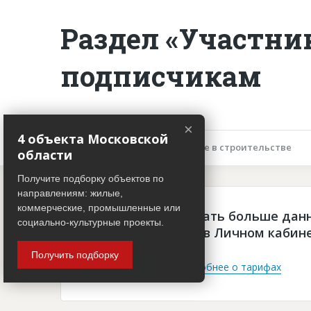
Раздел «Участни
подписчикам
×
4 объекта Московской
Описание объекта
Участие в строительстве
области
Получите подборку объектов по
направлениям: жилые,
коммерческие, промышленные или
Чтобы просматривать больше дан
социально-культурные проекты.
платная подписка в Личном кабин
Получить подборку
Войти
Подробнее о тарифах