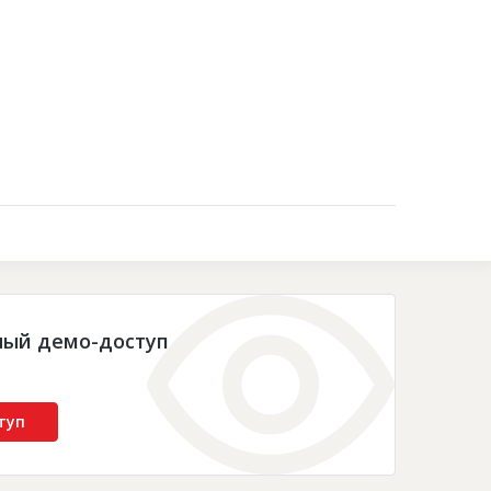
Контакты
ный демо-доступ
туп