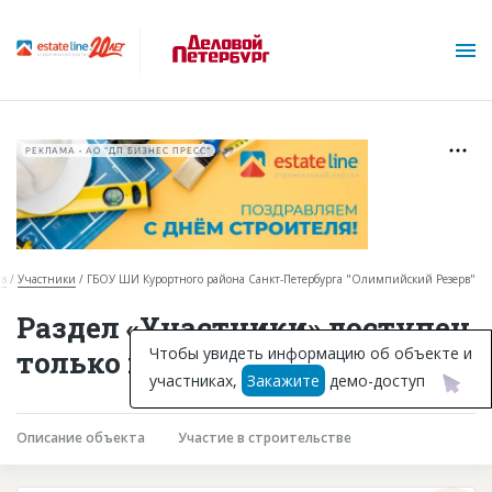
РЕКЛАМА • АО "ДП БИЗНЕС ПРЕСС"
ов
Участники
ГБОУ ШИ Курортного района Санкт-Петербурга "Олимпийский Резерв"
О проекте
Раздел «Участники» доступен
Горячие объекты
Чтобы увидеть информацию об объекте и
только подписчикам
участниках,
Закажите
демо-доступ
База строящихся объектов
Инвестпроекты
Описание объекта
Участие в строительстве
Глоссарий