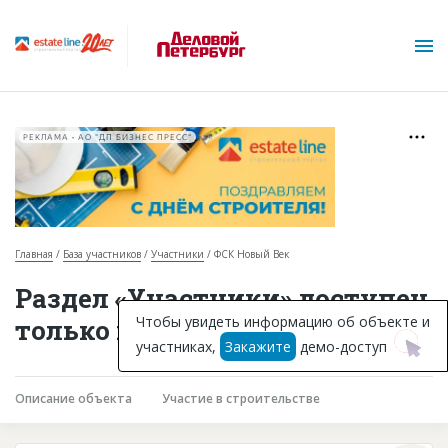
РЕКЛАМА • АО "ДП БИЗНЕС ПРЕСС"
Главная
База участников
Участники
ФСК Новый Век
О проекте
Раздел «Участники» доступен
Горячие объекты
Чтобы увидеть информацию об объекте и
только подписчикам
участниках,
Закажите
демо-доступ
База строящихся объектов
Инвестпроекты
Описание объекта
Участие в строительстве
Глоссарий