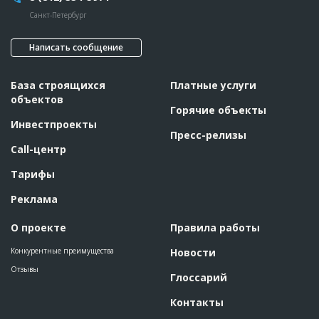
Этап строительства
Общестроительные работы
Санкт-Петербург
Ответственный
???????????????????????????????????????????????
???????????????????????????????????????????????
?????
Написать сообщение
Предполагаемые потребности
??????????????????????????????????????????????????????????
??????????????????????????????????????????????????????????
?????????
База строящихся
Платные услуги
объектов
Горячие объекты
ID
148638
Инвестпроекты
Название
Возведение каркаса здания
Пресс-релизы
Дата обновления
??????????
Call-центр
Описание
????????????????????????????????????????????????
Тарифы
Этап строительства
Общестроительные работы
Реклама
Ответственный
???????????????????????????????????????????????
???????????????????????????????????????????????
?????
О проекте
Правила работы
Предполагаемые потребности
??????????????????????????????????????????????????????????
Конкурентные преимущества
Новости
??????????????????????????????????????????????????????????
????????????
Отзывы
Глоссарий
ID
145081
Контакты
Название
Возведение каркаса здания