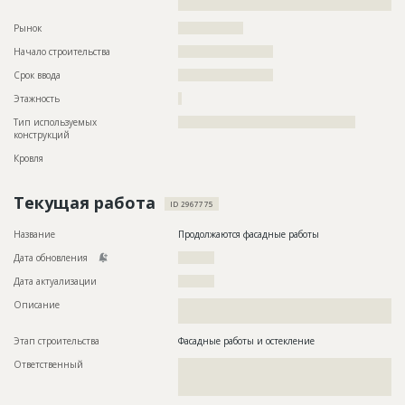
????????????????????
Рынок
??????????????????
Начало строительства
?????????????????????
Срок ввода
?????????????????????
Этажность
?
Тип используемых
?????????????????????????????????????????????????
конструкций
Кровля
Текущая работа
ID 2967775
Название
Продолжаются фасадные работы
Дата обновления
??????????
Дата актуализации
??????????
Описание
??????????????????????????????????????????????????????????
?????????????????????????
Этап строительства
Фасадные работы и остекление
Ответственный
???????????????????????????????????????????????
???????????????????????????????????????????????
?????