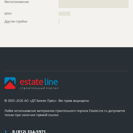
Местоположение
??????????????????????????????????????????????????????????
?????????????????????????????????????????????
ID
1379583
ИНН
??????????
Название
Отливка каркаса
Другие стройки
?
Дата обновления
??????????
Описание
??????????????????????????????????????????????????????????
??????????????????????????????????????????????????????????
??????????????????????????????????????????????????????????
??????????????????????????????????????????????????????????
???????????????
Этап строительства
Общестроительные работы
Ответственный
???????????????????????????????????????????????
???????????????????????????????????????????????
?????
Предполагаемые потребности
??????????????????????????????????????????????????????????
??????????????????????????????????????????????????????????
???????????????????????????????????????????????????????
ID
1379581
© 2005–2026 АО «ДП Бизнес Пресс». Все права защищены
Название
Отливка каркаса
Любое использование материалов строительного портала EstateLine.ru допускается
Дата обновления
??????????
только при наличии прямой ссылки.
Описание
??????????????????????????????????????????????????????????
??????????????????????????????
8 (812) 334-5971