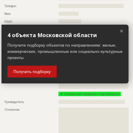
Телефон
???????????????????????????????????????????????????????
Факс
?????????????????
Email
???????????????????
Сайт
??????????????????????
×
4 объекта Московской области
Местоположение
??????????????????????????????????????????????????????????
???????????????????????????????????????
Получите подборку объектов по направлениям: жилые,
ИНН
??????????
коммерческие, промышленные или социально-культурные
Другие стройки
??
проекты.
Проектировщик
ID 58590
Получить подборку
Название компании
??????????????????????????????????????????????????????????
??????????????????????????????????????????????????????????
????????????
Информация проверена и подтверждена
Руководитель
????????????????????????????????????????????????????????
Описание
??????????????????????????????????????????????????????????
??????????????????????????????????????????????????????????
??????????????????????????????????????????????????????????
??????????????????????????????????????????????????????????
??????????????????????????????????????????????????????????
??????????????????????????????????????????????????????????