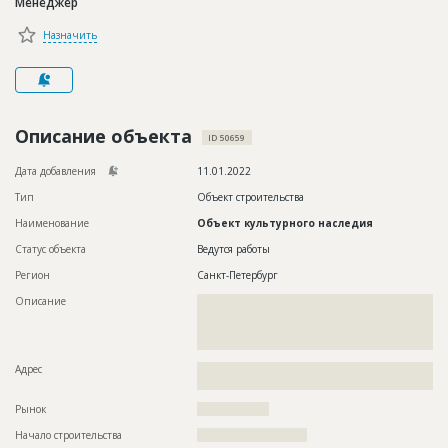
Менеджер
Новости
Назначить
Платные услуги
Пресс-релизы
Правила работы
Описание объекта
ID 50659
Контакты
Дата добавления
11.01.2022
Тип
Объект строительства
Личный кабинет
Наименование
Объект культурного наследия
Статус объекта
Ведутся работы
Регион
Санкт-Петербург
Описание
??????????????????????????????????????????????????????????
??????????????????????????????????????????????????????????
??????????????????????????????????????????????????????????
???????????????????????????????????????
Адрес
??????????????????????????????????????????????????????????
?????????????????????????????????????????
Рынок
??????????????????
Начало строительства
??????????????????????