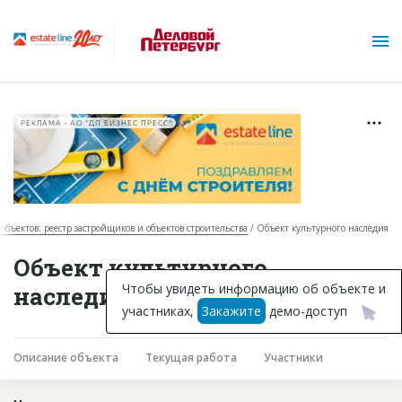
РЕКЛАМА • АО "ДП БИЗНЕС ПРЕСС"
 объектов: реестр застройщиков и объектов строительства
Объект культурного наследия
О проекте
Объект культурного
Горячие объекты
Чтобы увидеть информацию об объекте и
наследия в Санкт-Петербурге
участниках,
Закажите
демо-доступ
База строящихся объектов
Инвестпроекты
Описание объекта
Текущая работа
Участники
Глоссарий