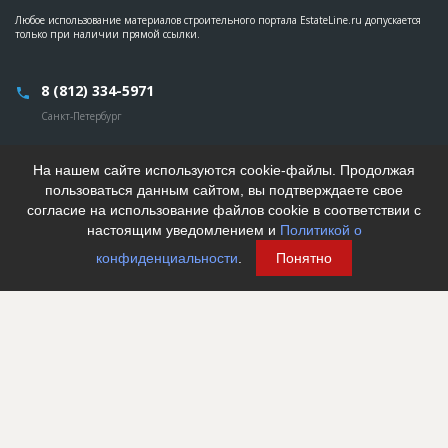
Любое использование материалов строительного портала EstateLine.ru допускается
только при наличии прямой ссылки.
8 (812) 334-5971
Санкт-Петербург
Написать сообщение
На нашем сайте используются cookie-файлы. Продолжая
пользоваться данным сайтом, вы подтверждаете свое
согласие на использование файлов cookie в соответствии с
База строящихся
Платные услуги
настоящим уведомлением и
Политикой о
объектов
Горячие объекты
конфиденциальности
.
Понятно
Инвестпроекты
Пресс-релизы
Call-центр
Тарифы
Реклама
О проекте
Правила работы
Конкурентные преимущества