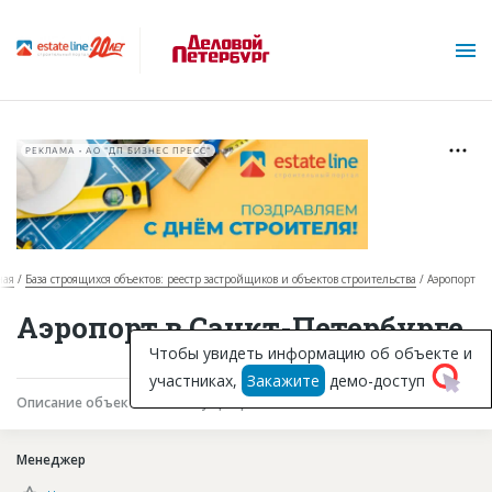
РЕКЛАМА • АО "ДП БИЗНЕС ПРЕСС"
ная
База строящихся объектов: реестр застройщиков и объектов строительства
Аэропорт
О проекте
Аэропорт в Санкт-Петербурге
Горячие объекты
Чтобы увидеть информацию об объекте и
участниках,
Закажите
демо-доступ
База строящихся объектов
Описание объекта
Текущая работа
Участники
Инвестпроекты
Менеджер
Глоссарий