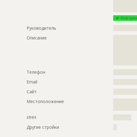
?????????????
?????????????
Информа
Руководитель
?????????????
Описание
?????????????
?????????????
?????????????
?????????????
?????????????
Телефон
?????????????
Email
?????????????
Сайт
?????????????
Местоположение
?????????????
?????????????
ИНН
??????????
Другие стройки
??