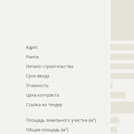
?????????????
?????????????
?????????????
?????????????
?????????????
?????????????
?????????????
Адрес
?????????????
Рынок
?????????????
Начало строительства
???????????
Срок ввода
???????????
Этажность
?
Цена контракта
????????
Ссылка на тендер
?????????????
?????????????
2
Площадь земельного участка (м
)
????
2
Общая площадь (м
)
???