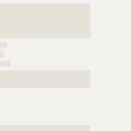
???????????????????????????????????????????????????
???????????????????????????????????????????????????
???????????????????????????????????????????????????
???????????????????????????????????????????????????
???????????????????????????????????????????????????
????????????????
????
??
??????
???????????????????????????????????????????????????
???????????????????????????????????????????????????
???????????????????????????????????????????????????