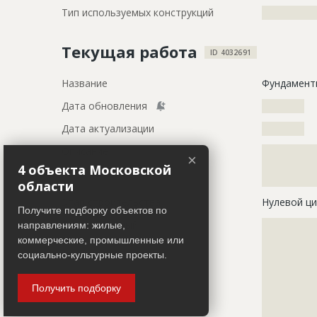
Тип используемых конструкций
?????????????
Текущая работа
ID 4032691
Название
Фундамент
Дата обновления
??????????
Дата актуализации
??????????
Описание
?????????????
×
?????????????
4 объекта Московской
?????????????
области
Этап строительства
Нулевой ци
Получите подборку объектов по
Ответственный
???????????
направлениям: жилые,
???????????
коммерческие, промышленные или
???????????
социально-культурные проекты.
???????????
???????????
Получить подборку
???????????
???????????