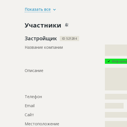
ID
145162
Показать все
Название
Обществен
Участники
Дата обновления
??????????
Описание
?????????????
Застройщик
ID 521284
?????????????
Название компании
?????????????
?????????????
?????????????
?????????????
?????????????
Информа
?????????????
?????????????
Описание
?????????????
?????????????
?????????????
?????????????
Этап строительства
Изыскател
?????
Ответственный
???????????
Телефон
?????????????
???????????
???????????
Email
???????????
Предполагаемые потребности
?????????????
Сайт
?????????????
?????????????
Местоположение
?????????????