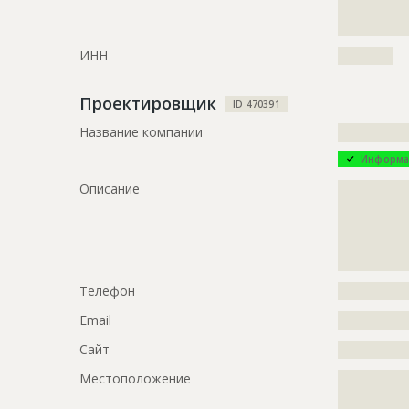
?????????????
ID
122478
????
Название
Поиск зас
ИНН
??????????
Дата обновления
??????????
Проектировщик
ID 470391
Описание
?????????????
?????????????
Название компании
?????????????
?????????????
Информа
Этап строительства
Изыскател
Описание
?????????????
Ответственный
???????????
?????????????
???????????
?????????????
???????????
?????????????
???????????
?????????????
???????????
Телефон
?????????????
Предполагаемые потребности
?????????????
Email
?????????????
?????????????
Сайт
?????????????
Местоположение
?????????????
?????????????