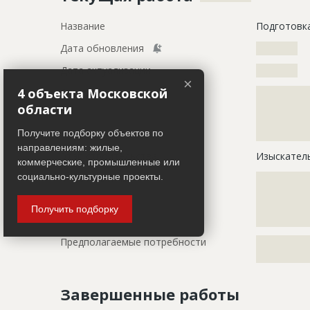
Название
Подготовка
Дата обновления
??????????
Дата актуализации
??????????
×
4 объекта Московской
Описание
?????????????
?????????????
области
?????????????
?????????????
Получите подборку объектов по
направлениям: жилые,
Этап строительства
Изыскател
коммерческие, промышленные или
социально-культурные проекты.
Ответственный
???????????
???????????
???????????
Получить подборку
???????????
Предполагаемые потребности
?????????????
?????????????
Завершенные работы