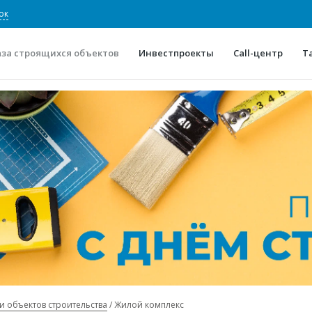
ок
аза строящихся объектов
Инвестпроекты
Call-центр
Т
О проекте
Конкурентные преимуще
Отзывы
Горячие объек
Глоссарий
Новости
и объектов строительства
Жилой комплекс