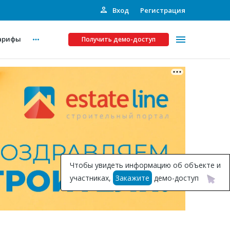
Вход
Регистрация
арифы
Получить демо-доступ
Платные услуги
ства
Рекламодателям
Call-центр
Инвестпроекты
ты
Чтобы увидеть информацию об объекте и
Подписка на Базу
участниках,
Закажите
демо-доступ
Пресс-релизы
Правила работы