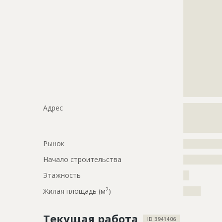
?????????????
?????????????
?????????????
?????????????
?????????????
?????????????
?????????????
?????????????
?????????????
?????????????
Адрес
?????????????
?????????????
?????????????
Рынок
?????????????
Начало строительства
???????????
Этажность
??
2
Жилая площадь (м
)
?????
Текущая работа
ID 3941406