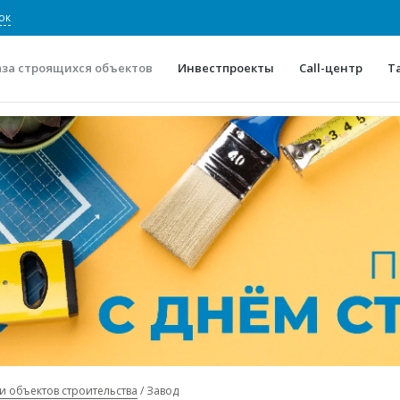
ок
аза строящихся объектов
Инвестпроекты
Call-центр
Т
О проекте
Конкурентные преимуще
Отзывы
Горячие объек
Глоссарий
Новости
и объектов строительства
Завод