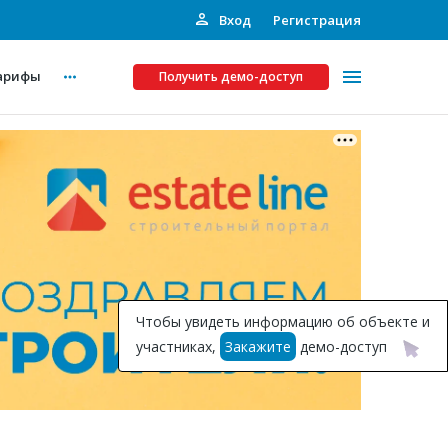
Вход
Регистрация
арифы
Получить демо-доступ
Платные услуги
ства
Рекламодателям
Call-центр
Инвестпроекты
ты
Чтобы увидеть информацию об объекте и
Подписка на Базу
участниках,
Закажите
демо-доступ
Пресс-релизы
Правила работы