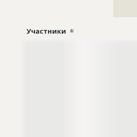
???????????
???????????
???????????
Участники