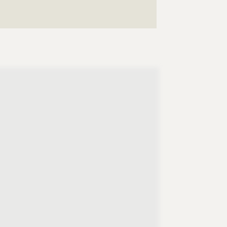
????????????????????????????????????????????
????????????????????????????????????????????
?????????