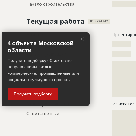
Начало строительства
???????????
Текущая работа
ID 3984742
Название
Проектиро
×
4 объекта Московской
Дата обновления
??????????
области
Дата актуализации
??????????
Получите подборку объектов по
Описание
?????????????
направлениям: жилые,
?????????????
коммерческие, промышленные или
?????????????
социально-культурные проекты.
?????????????
?????????????
?????????????
Получить подборку
Этап строительства
Изыскател
Ответственный
???????????
???????????
???????????
???????????