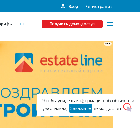
Вход
Регистрация
арифы
Получить демо-доступ
Платные услуги
ства
Рекламодателям
Call-центр
Инвестпроекты
ты
Чтобы увидеть информацию об объекте и
Подписка на Базу
участниках,
Закажите
демо-доступ
Пресс-релизы
Правила работы