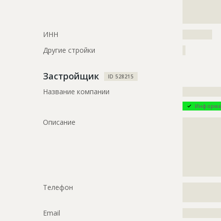
?????????????
?????????????
ИНН
??????????
Другие стройки
?
Застройщик
ID 528215
Название компании
?????????????
Информа
Описание
?????????????
?????????????
?????????????
?????????????
?????????????
?????????????
Телефон
?????????????
?????????????
Email
?????????????