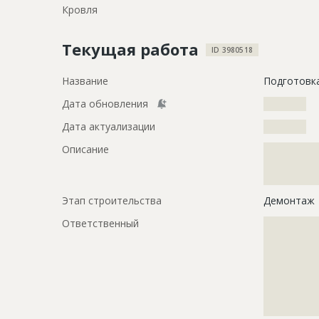
Кровля
Текущая работа
ID 3980518
Название
Подготовка
Дата обновления
??????????
Дата актуализации
??????????
Описание
?????????????
?????????????
??????
Этап строительства
Демонтаж
Ответственный
???????????
???????????
???????????
???????????
???????????
???????????
???????????