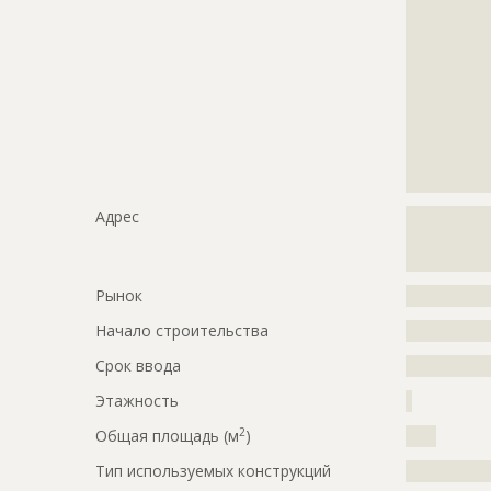
?????????????
?????????????
?????????????
?????????????
?????????????
?????????????
?????????????
?????????????
?????????????
Адрес
?????????????
?????????????
?????????????
Рынок
?????????????
Начало строительства
???????????
Срок ввода
???????????
Этажность
?
2
Общая площадь (м
)
????
Тип используемых конструкций
?????????????