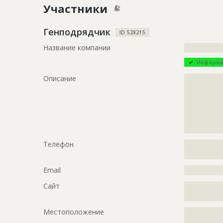
Участники
Генподрядчик
ID 528215
Название компании
?????????????
Информа
Описание
?????????????
?????????????
?????????????
?????????????
?????????????
?????????????
Телефон
?????????????
?????????????
Email
?????????????
Сайт
?????????????
?????????????
Местоположение
?????????????
?????????????