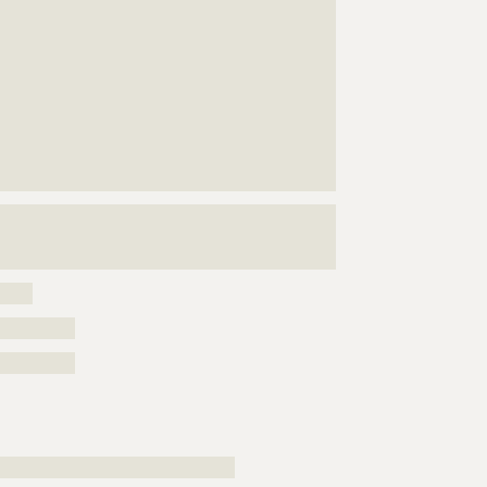
???????????????????????????????????????????????????
???????????????????????????????????????????????????
???????????????????????????????????????????????????
???????????????????????????????????????????????????
???????????????????????????????????????????????????
???????????????????????????????????????????????????
???????????????????????????????????????????????????
???????????????????????????????????????????????????
?????????????
???????????????????????????????????????????????????
???????????????????????????????????????????????????
?????????????
?????
??????????
??????????
????????????????????????????????????