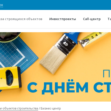
ок
аза строящихся объектов
Инвестпроекты
Call-центр
Т
О проекте
Конкурентные преимуще
Отзывы
Горячие объек
Глоссарий
Новости
и объектов строительства
Бизнес-центр