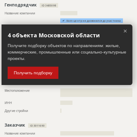
Генподрядчик
ID 3485098
Название компании
??????????????
Колл-центр не дозвонился до участника
Руководитель
??????????????????????????????????????????????
×
4 объекта Московской области
Описание
??????????????????????????????????????????????????????????
??????????????????????????????????????????????????????????
??????????????????????????????????????????????????????????
Получите подборку объектов по направлениям: жилые,
??????????????????????????????????????????????????????????
коммерческие, промышленные или социально-культурные
??????????????????????????????????????????????????????????
??????????????????????????????????????????????????????????
проекты.
??????????????????????????????????????????????????????????
????????????????????????????????
Получить подборку
Телефон
?????????????????????????????????
Email
????????????????????
Местоположение
??????????????????????????????????????????????????????????
??????????????????????????????
ИНН
??????????
Другие стройки
?
Заказчик
ID 3011690
Название компании
????????????????????????????????????????????