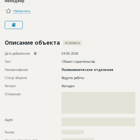
Менеджер
Новости
Назначить
Платные услуги
Пресс-релизы
Правила работы
Описание объекта
ID 3978615
Контакты
Дата добавления
04.06.2026
Тип
Объект строительства
Личный кабинет
Наименование
Поликлиническое отделение
Статус объекта
Ведутся работы
Регион
Магадан
Описание
??????????????????????????????????????????????????????????
??????????????????????????????????????????????????????????
??????????????????????????????????????????????????????????
??????????????????????????????????????????????????????????
????????????????????????
Адрес
??????????????????????????????????????????????????????????
?????????????????????????????????????????
Рынок
??????????????????