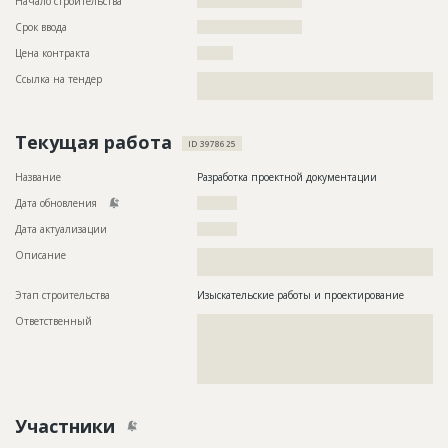
Начало строительства
?????????????????????
Срок ввода
?????????????????????
Цена контракта
?????????
Ссылка на тендер
??????????????????????????????????????????????????????????
??????????????????????????????????????
Текущая работа
ID 3978625
Название
Разработка проектной документации
Дата обновления
??????????
Дата актуализации
??????????
Описание
??????????????????????????????????????????????????????????
????????
Этап строительства
Изыскательские работы и проектирование
Ответственный
???????????????????????????????????????????????
???????????????????????????????????????????????
???????????????????????????????????????????????
???????????????????????????????????????????????
?????????????????????
Участники