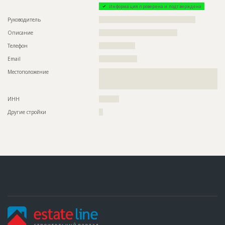
Информация проверена и подтверждена
Руководитель
????????????????????????????????????????????????
Описание
???????????????????????????????????????
Телефон
??????????????????
Email
???????????????????
Местоположение
??????????????????????????????????????????????????????????
??????????????????????????????????????????????????????????
??
ИНН
??????????
Другие стройки
??