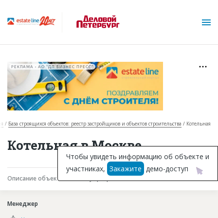
РЕКЛАМА • АО "ДП БИЗНЕС ПРЕСС"
ая
База строящихся объектов: реестр застройщиков и объектов строительства
Котельная
О проекте
Котельная в Москве
Горячие объекты
Чтобы увидеть информацию об объекте и
участниках,
Закажите
демо-доступ
База строящихся объектов
Описание объекта
Текущая работа
Участники
Инвестпроекты
Менеджер
Глоссарий