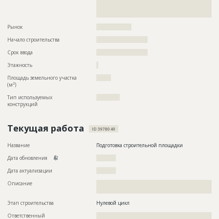
??????????????????????????????????????????????????????????
??????????????????????????????????????????????????????????
???????????????????????????????
Рынок
??????????????????
Начало строительства
?????????????????????
Срок ввода
?????????????????????
Этажность
?
Площадь земельного участка
??????
2
(м
)
Тип используемых
????????????
конструкций
Текущая работа
ID 3978040
Название
Подготовка строительной площадки
Дата обновления
??????????
Дата актуализации
??????????
Описание
??????????????????????????????????????????????????????????
????
Этап строительства
Нулевой цикл
Ответственный
???????????????????????????????????????????????