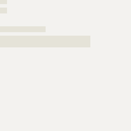
????
????
??????????????????????????
???????????????????????????????????????????????????
??????????????????????????????????????????????