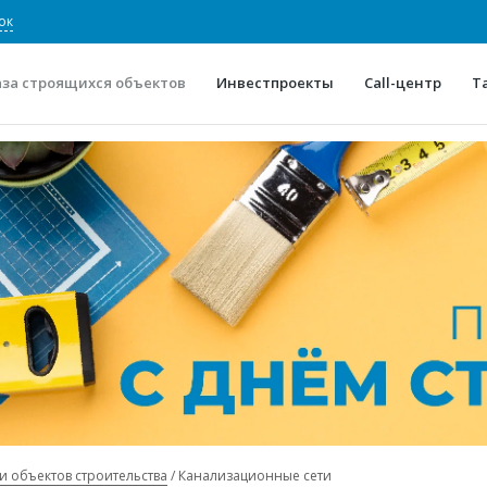
ок
аза строящихся объектов
Инвестпроекты
Call-центр
Т
О проекте
Конкурентные преимуще
Отзывы
Горячие объек
Глоссарий
Новости
и объектов строительства
Канализационные сети