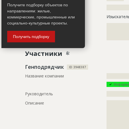
Получите подборку объектов по
Описание
?????????????
направлениям: жилые,
Этап строительства
Изыскател
коммерческие, промышленные или
социально-культурные проекты.
Ответственный
???????????
???????????
Получить подборку
???????????
Участники
Генподрядчик
ID 3948387
Название компании
?????????????
Информа
Руководитель
?????????????
Описание
?????????????
?????????????
?????????????
?????????????
?????????????