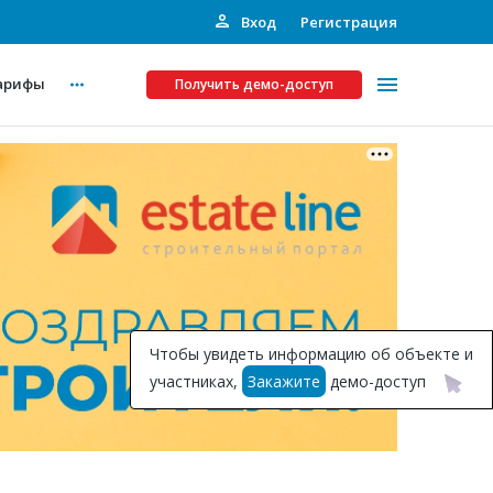
Вход
Регистрация
арифы
Получить демо-доступ
Платные услуги
ства
Рекламодателям
Call-центр
Инвестпроекты
ты
Чтобы увидеть информацию об объекте и
Подписка на Базу
участниках,
Закажите
демо-доступ
Пресс-релизы
Правила работы