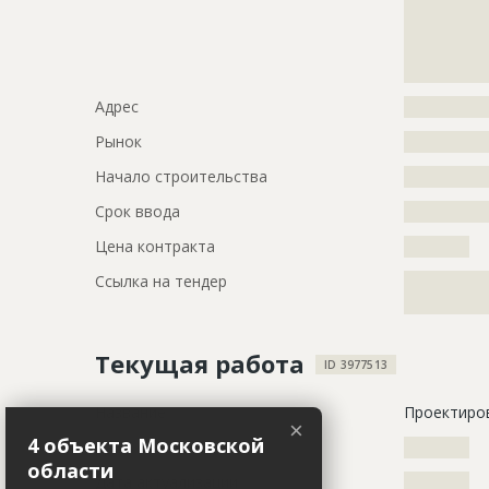
?????????????
?????????????
?????????????
????
Адрес
?????????????
Рынок
?????????????
Начало строительства
???????????
Срок ввода
???????????
Цена контракта
??????????
Ссылка на тендер
?????????????
?????????????
Текущая работа
ID 3977513
Название
Проектиро
×
4 объекта Московской
Дата обновления
??????????
области
Дата актуализации
??????????