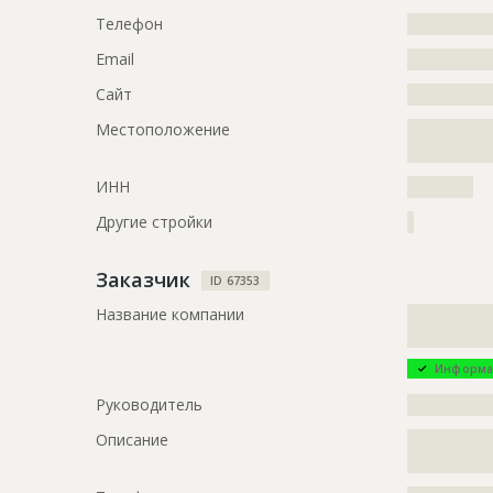
Телефон
?????????????
Email
?????????????
Сайт
?????????????
Местоположение
?????????????
?????????????
ИНН
??????????
Другие стройки
?
Заказчик
ID 67353
Название компании
?????????????
?????????????
Информа
Руководитель
?????????????
Описание
?????????????
???????????