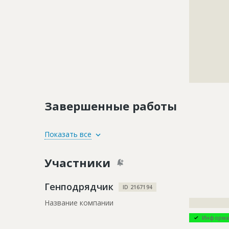
?????????????
?????????????
?????????????
?????????????
?????????????
?????????????
?????????????
?????????????
Завершенные работы
ID
3781840
Показать все
Название
Остеклени
Участники
Дата обновления
??????????
Этап строительства
Фасадные 
Генподрядчик
ID 2167194
Ответственный
???????????
Название компании
?????????????
???????????
Информа
???????????