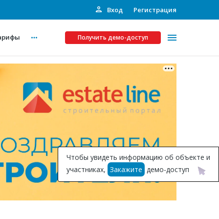
Вход
Регистрация
арифы
Получить демо-доступ
Платные услуги
ства
Рекламодателям
Call-центр
Инвестпроекты
ты
Чтобы увидеть информацию об объекте и
Подписка на Базу
участниках,
Закажите
демо-доступ
Пресс-релизы
Правила работы