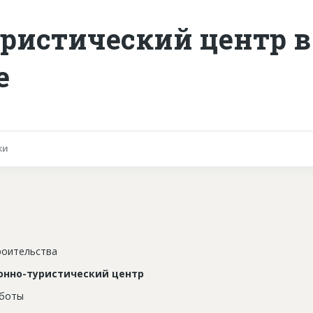
ристический центр в
е
ки
роительства
онно-туристический центр
аботы