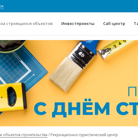
ок
аза строящихся объектов
Инвестпроекты
Call-центр
Т
О проекте
Конкурентные преимуще
Отзывы
Горячие объек
Глоссарий
Новости
и объектов строительства
Рекреационно-туристический центр