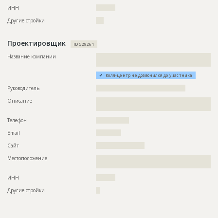
ИНН
??????????
Другие стройки
????
Проектировщик
ID 529261
Название компании
??????????????????????????????????????????????????????????
?????????????????????????????
Колл-центр не дозвонился до участника
Руководитель
??????????????????????????????????????????????
Описание
??????????????????????????????????????????????????????????
??????????????????????????????
Телефон
?????????????????
Email
?????????????
Сайт
?????????????????????????
Местоположение
??????????????????????????????????????????????????????????
?????????????????????????????????????????
ИНН
??????????
Другие стройки
??