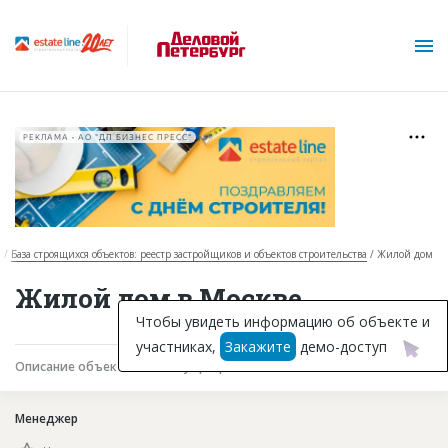
РЕКЛАМА • АО "ДП БИЗНЕС ПРЕСС"
я
База строящихся объектов: реестр застройщиков и объектов строительства
Жилой дом
О проекте
Жилой дом в Москве
Горячие объекты
Чтобы увидеть информацию об объекте и
участниках,
Закажите
демо-доступ
База строящихся объектов
Описание объекта
Текущая работа
Участники
Инвестпроекты
Менеджер
Глоссарий