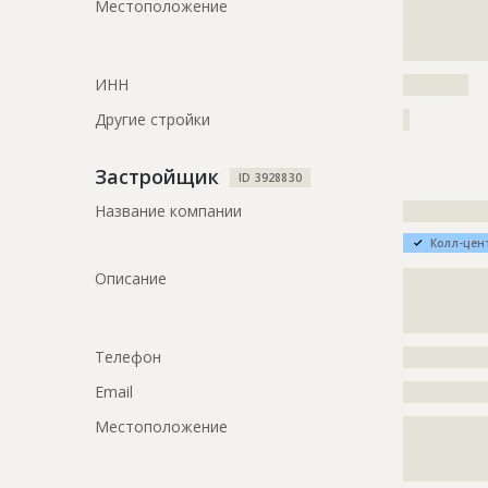
Местоположение
?????????????
?????????????
??????????
ИНН
??????????
Другие стройки
?
Застройщик
ID 3928830
Название компании
?????????????
Колл-цен
Описание
?????????????
?????????????
?????????????
Телефон
?????????????
Email
?????????????
Местоположение
?????????????
?????????????
?????