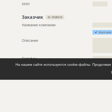
ИНН
??????????
Заказчик
ID 3928830
Название компании
?????????????
Колл-цен
Описание
?????????????
?????????????
?????????????
Телефон
?????????????
На нашем сайте используются cookie-файлы. Продолжая п
Email
?????????????
Местоположение
?????????????
?????????????
?????
ИНН
??????????
Проектировщик
ID 3034422