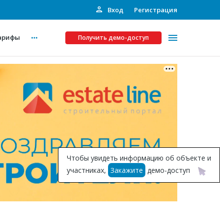
Вход
Регистрация
арифы
Получить демо-доступ
Платные услуги
ства
Рекламодателям
Call-центр
Инвестпроекты
ты
Чтобы увидеть информацию об объекте и
Подписка на Базу
участниках,
Закажите
демо-доступ
Пресс-релизы
Правила работы