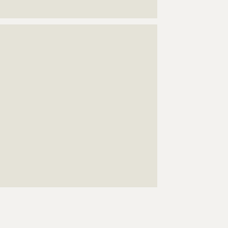
????????????????????????????????????????????
???????????????????????????????????????????????????
???????????????????????????????????????????????????
???????????????????????????????????????????????????
???????????????????????????????????????????????????
???????????????????????????????????????????????????
???????????????????????????????????????????????????
???????????????????????????????????????????????????
???????????????????????????????????????????????????
???????????????????????????????????????????????????
???????????????????????????????????????????????????
???????????????????????????????????????????????????
???????????????????????????????????????????????????
???????????????????????????????????????????????????
???????????????????????????????????????????????????
???????????????????????????????????????????????????