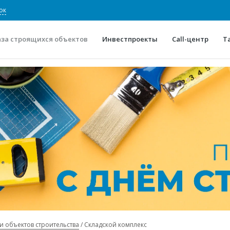
ок
аза строящихся объектов
Инвестпроекты
Call-центр
Т
О проекте
Конкурентные преимуще
Отзывы
Горячие объек
Глоссарий
Новости
и объектов строительства
Складской комплекс