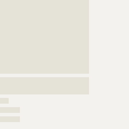
???????????????????????????????????????????????????
???????????????????????????????????????????????????
???????????????????????????????????????????????????
???????????????????????????????????????????????????
???????????????????????????????????????????????????
???????????????????????????????????????????????????
???????????????????????????????????????????????????
???????????????????????????????????????????????????
???????????????????????????????????????????????????
???????????????????????????????????????????????????
???????????????????????????????????????????????????
???????????????????????????????????????????????????
???????
???????????????????????????????????????????????????
???????????????????????????????????????????????????
????????????????????????????????????????????
?????
??????????
??????????