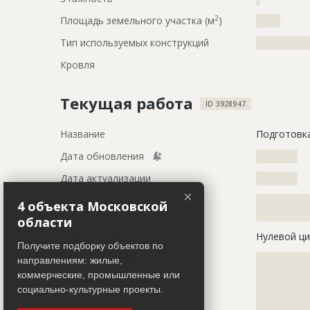
2
Площадь земельного участка (м
)
?????
Тип используемых конструкций
?????????????
Кровля
Текущая работа
ID 3928947
Название
Подготовка
Дата обновления
??????????
Дата актуализации
??????????
×
Описание
?????????????
4 объекта Московской
?????????????
области
Этап строительства
Нулевой ци
Получите подборку объектов по
Ответственный
???????????
направлениям: жилые,
???????????
коммерческие, промышленные или
???????????
социально-культурные проекты.
???????????