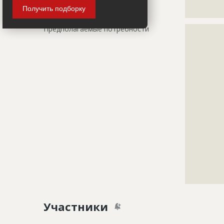
???????????
Получить подборку
??
Предполагаемые потребности
?????????????
?????????????
?????????????
?????????????
?????????????
?????????????
?????????????
?????????????
?????????????
?????????????
?????????????
?????????????
?????????????
?????????????
?????????????
??
Участники