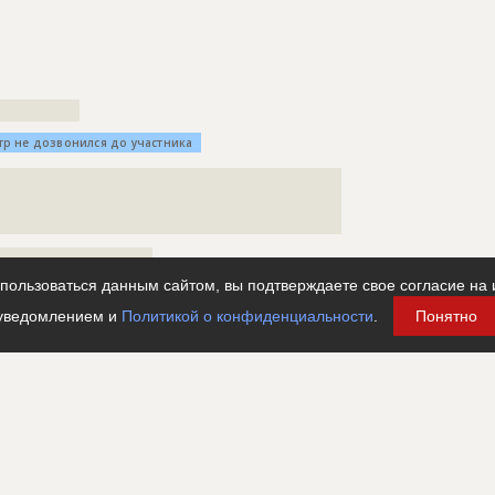
????????????
тр не дозвонился до участника
???????????????????????????????????????????????????
???????????????????????????????????????????????????
?????????????????????????
???????????????????????
ользоваться данным сайтом, вы подтверждаете свое согласие на 
?????????
уведомлением и
Политикой о конфиденциальности
.
Понятно
???????????????????????????????????????????????????
???????????????????????????????????????????????????