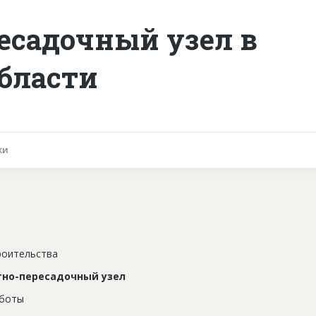
есадочный узел в
бласти
ки
роительства
тно-пересадочный узел
аботы