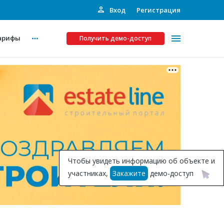
Вход
Регистрация
арифы
Получить демо-доступ
Платные услуги
ства
Рекламодателям
Call-центр
Инвестпроекты
ты
Чтобы увидеть информацию об объекте и
Подписка на Базу
участниках,
Закажите
демо-доступ
Пресс-релизы
Правила работы