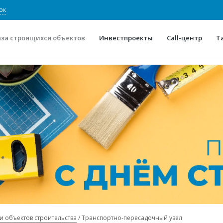
ок
аза строящихся объектов
Инвестпроекты
Call-центр
Т
О проекте
Конкурентные преимуще
Отзывы
Горячие объек
Глоссарий
Новости
и объектов строительства
Транспортно-пересадочный узел