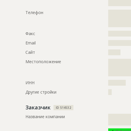
?????????????
ID
139515
Телефон
?????????????
Название
Межевани
?????????????
?????????????
Дата обновления
??????????
Факс
?????????????
Описание
?????????????
?????????????
Email
?????????????
?????????????
Сайт
???????
?????????????
?????????????
Местоположение
?????????????
?????????????
?????????????
?????????????
?????????????
?????????????
?????????????
ИНН
??????????
?????????????
Другие стройки
??
?????????????
?????????????
???????
Заказчик
ID 514532
Этап строительства
Изыскател
Название компании
?????????????
?????????????
Ответственный
???????????
???????????