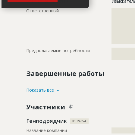
Этап строительства
Изыскател
Ответственный
???????????
???????????
???????????
???????????
???????????
???????????
Предполагаемые потребности
?????????????
?????????????
Завершенные работы
ID
1840179
Показать все
Название
Подготови
Участники
Дата обновления
??????????
Описание
?????????????
Генподрядчик
ID 24654
?????????????
Название компании
?????????????
?????????????