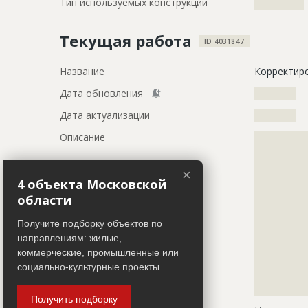
Тип используемых конструкций
????????????
Текущая работа
ID 4031847
Название
Корректир
Дата обновления
??????????
Дата актуализации
??????????
Описание
?????????????
?????????????
?????????????
×
?????????????
4 объекта Московской
?????????????
области
?????????????
?????????????
Получите подборку объектов по
?????????????
направлениям: жилые,
?????????????
коммерческие, промышленные или
?????????????
социально-культурные проекты.
?????????????
?????????????
Получить подборку