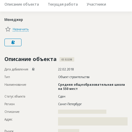
Описание объекта
Текущая работа
Участники
Новости
Платные услуги
Менеджер
Пресс-релизы
Назначить
Правила работы
Контакты
Описание объекта
Личный кабинет
ID 32238
Дата добавления
22.02.2018
Тип
Объект строительства
Наименование
Средняя общеобразовательная школа
на 550 мест
Статус объекта
Сдан
Регион
Санкт-Петербург
Описание
?????????????????????????????????????????
Адрес
??????????????????????????????????????????????????????????
?????????????????????????????????????
Рынок
??????????????????