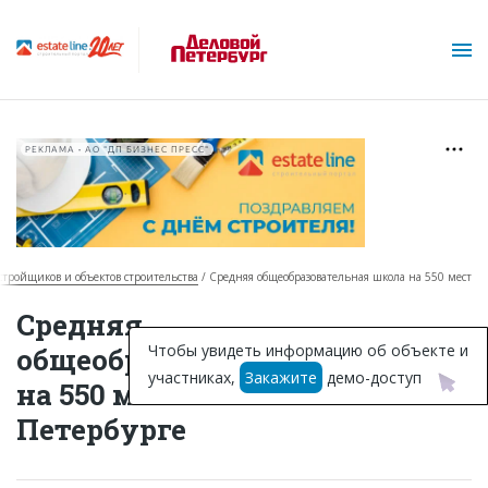
РЕКЛАМА • АО "ДП БИЗНЕС ПРЕСС"
астройщиков и объектов строительства
Средняя общеобразовательная школа на 550 мест
О проекте
Средняя
Горячие объекты
Чтобы увидеть информацию об объекте и
общеобразовательная школа
участниках,
Закажите
демо-доступ
База строящихся объектов
на 550 мест в Санкт-
Петербурге
Инвестпроекты
Глоссарий