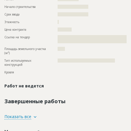
Начало строительства
?????????????????????
Срок ввода
?????????????????????
Этажность
?
Цена контракта
????????????
Ссылка на тендер
??????????????????????????????????????????????????????????
??????????????????????????????????????
Площадь земельного участка
?????
2
(м
)
Тип используемых
?????????????????????????????????????????????????
конструкций
Кровля
Работ не ведется
Завершенные работы
ID
135997
Показать все
Название
Проектирование
Дата обновления
??????????