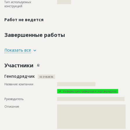
Тип используемых
????????????
конструкций
Работ не ведется
Завершенные работы
ID
3600555
Показать все
Название
Комплекс строительных работ
Участники
Дата обновления
??????????
Описание
??????????????????????????????????????????????????????????
Генподрядчик
??????????????????????????????????????????????????????????
ID 3182836
??????????????????????????????????????????????????????????
??????????????????????????????????????????????????????????
Название компании
?????????????????????????????????
??????????????????????????????????????????????????????????
Информация проверена и подтверждена
??????????????????
Руководитель
??????????????????????????????????????????????????????????
Этап строительства
Фасадные работы и остекление
Описание
??????????????????????????????????????????????????????????
Ответственный
???????????????????????????????????????????????
??????????????????????????????????????????????????????????
???????????????????????????????????????????????
??????????????????????????????????????????????????????????
???????????????????????????????????????????????
??????????????????????????????????????????????????????????
???????????????????????????????????????????????
??????????????????????????????????????????????????????????
???????????????????????????????????????????????
????????????????????????????????????????????????????
???????????????????????????????????????????????