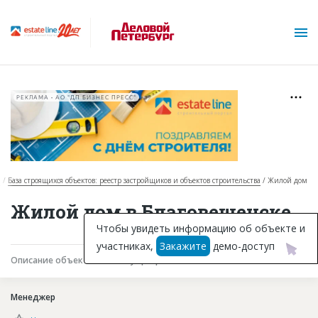
РЕКЛАМА • АО "ДП БИЗНЕС ПРЕСС"
я
База строящихся объектов: реестр застройщиков и объектов строительства
Жилой дом
О проекте
Жилой дом в Благовещенске
Горячие объекты
Чтобы увидеть информацию об объекте и
участниках,
Закажите
демо-доступ
База строящихся объектов
Описание объекта
Текущая работа
Участники
Инвестпроекты
Менеджер
Глоссарий