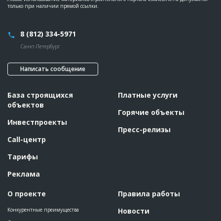
??????????????????????????????????????????????????????????
только при наличии прямой ссылки.
???????????????????
Этап строительства
Нулевой цикл
8 (812) 334-5971
Ответственный
???????????????????????????????????????????????
???????????????????????????????????????????????
Санкт-Петербург
???????????????????????????????????????????????
???????????????????????????????????????????????
?????????????????????
Написать сообщение
Предполагаемые потребности
??????????????????????????????????????????????????????????
??????????????????????????????????????????????????????????
??????????????????????????????????????????????????????????
База строящихся
Платные услуги
??????????????????????????????????????????????????????????
??????????????????????????????????????????????????????????
объектов
??????????????????????????????????????????????????????????
Горячие объекты
??????????????????????????????????????????????????????????
Инвестпроекты
??????????????????????????????????????????????????????????
Пресс-релизы
??????????????????????????????????????????????????????????
??????????????????????????????????????????????????????????
Call-центр
??????????????????????????????????????????????????????????
??????????????????????????????????????????????????????????
Тарифы
??????????????????????????????????????????????????????????
??????????????????????????????????????????????????????????
???????????????????????????????????
Реклама
О проекте
Правила работы
Конкурентные преимущества
Новости