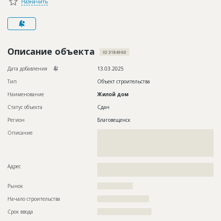
Назначить
Новости
Платные услуги
Пресс-релизы
Описание объекта
ID 3184960
Правила работы
Дата добавления
13.03.2025
Контакты
Тип
Объект строительства
Наименование
Жилой дом
Личный кабинет
Статус объекта
Сдан
Регион
Благовещенск
Описание
??????????????????????????????????????????????????????????
??????????????????????????????????????????????????????????
??????????????????????????????????????????????????????????
????????????????????????????????????????
Адрес
??????????????????????????????????????????????????????????
????????????????????????????????????????????????????
Рынок
??????????????????
Начало строительства
?????????????????????
Срок ввода
??????????????????????