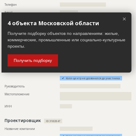
???????????????????????????????????????????????
Телефон
??????????????????????????????????????
???????????????????????????????????????????????
????????????????????????????
Email
???????????????
×
Предполагаемые потребности
??????????????????????????????????????????????????????????
Сайт
??????????????????????
4 объекта Московской области
??????????????????????????????????????????????????????????
??????????????????????????????????????????????????????????
Местоположение
??????????????????????????????????????????????????????????
??????????????????????????????????????????????????????????
?????????????????????????????????
Получите подборку объектов по направлениям: жилые,
??????????????????????????????????????????????????????????
??????????????????????????????????????????????????????????
коммерческие, промышленные или социально-культурные
ИНН
??????????
??????????????????????????????????????????????????????????
проекты.
??????????????????????????????????????????????????????????
Другие стройки
?
??????????????????????????????????????????????????????????
??????????????????????????????????????????????????????????
Получить подборку
??????????????????????????????????????????????????????????
Застройщик
ID 3185028
Название компании
?????????????????
ID
3454160
Колл-центр не дозвонился до участника
Название
Общестроительные работы
Руководитель
??????????????????????????????????????????????????
Дата обновления
??????????
Местоположение
??????????????????????????????????????????????????????????
Описание
??????????????????????????????????????????????????????????
???????????????????????????????
?????????????????????????????
ИНН
??????????
Этап строительства
Общестроительные работы
Ответственный
???????????????????????????????????????????????
Проектировщик
ID 3182847
???????????????????????????????????????????????
???????????????????????????????????????????????
Название компании
???????????????????????????
???????????????????????????????????????????????
???????????????????????????????????????????????