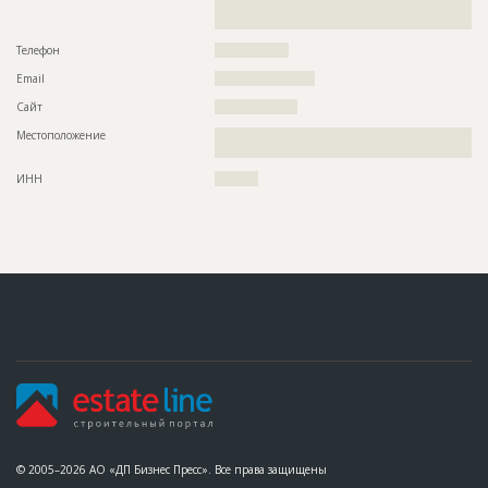
??????????????????????????????????????????????????????????
???????????
Телефон
?????????????????
Email
???????????????????????
Сайт
???????????????????
Местоположение
??????????????????????????????????????????????????????????
??????????????????????????????????????????????????????????
ИНН
??????????
© 2005–2026 АО «ДП Бизнес Пресс». Все права защищены