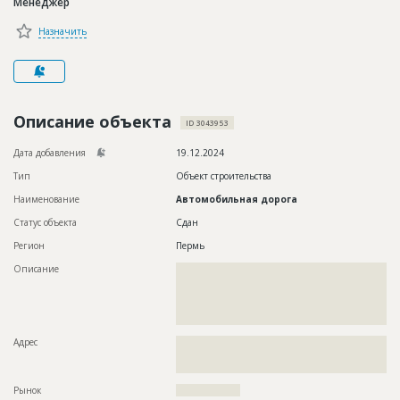
Менеджер
Новости
Назначить
Платные услуги
Пресс-релизы
Правила работы
Описание объекта
ID 3043953
Контакты
Дата добавления
19.12.2024
Тип
Объект строительства
Личный кабинет
Наименование
Автомобильная дорога
Статус объекта
Сдан
Регион
Пермь
Описание
??????????????????????????????????????????????????????????
??????????????????????????????????????????????????????????
??????????????????????????????????????????????????????????
??????????????????????????????????????????????????????????
???????????????????????????????????
Адрес
??????????????????????????????????????????????????????????
??????????????????????????????????????????????????????????
?????????????????????????????????????????????
Рынок
??????????????????