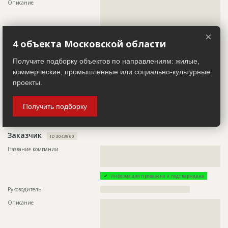
Описание
??????????????????????????????????????????????????????????
???????????????????????????????????????????????
??????????????????????????????????????????????????????????
?????????????????
??????????????????????????????????????????????????????????
Предполагаемые потребности
??????????????????????????????????????????????????????????
??????????????????????????????????????????????????????????
??????????????????????????????????????????????????????????
???????????
×
??????????????????????????????????????????????????????????
4 объекта Московской области
Телефон
?????????????????
??????????????????????????????????????????????????????????
??????????????????????????????????????????????????????????
Email
????????????????
??????????????????????????????????????????????????????????
Получите подборку объектов по направлениям: жилые,
??????????????????????????????????????????????????????????
Сайт
???????????????????
коммерческие, промышленные или социально-культурные
??????????????????????????????????????????????????????????
?????????????????????????
проекты.
Местоположение
??????????????????????????????????????????????????????????
??????????????????????????????????????????????????????????
????????????????
ID
3043997
Получить подборку
ИНН
??????????
Название
Проектирование
Дата обновления
??????????
Заказчик
ID 3043960
Описание
??????????????????????????????????????????????????????????
Название компании
??????????????????????????????????????????????????????????
?????????????????????????????????
??????????????????????????????????????????????????????????
Этап строительства
Изыскательские работы и проектирование
??????????????????????????????????????????????????????
Ответственный
???????????????????????????????????????????????
Информация проверена и подтверждена
???????????????????????????????????????????????
Руководитель
????????????????????????????????????????????
?????????????????
Описание
??????????????????????????????????????????????????????????
Предполагаемые потребности
??????????????????????????????????????????????????????
??????????????????????????????????????????????????????????
??????????????????????????????????????????????????????????
??????????????????????????????????????????????????????????