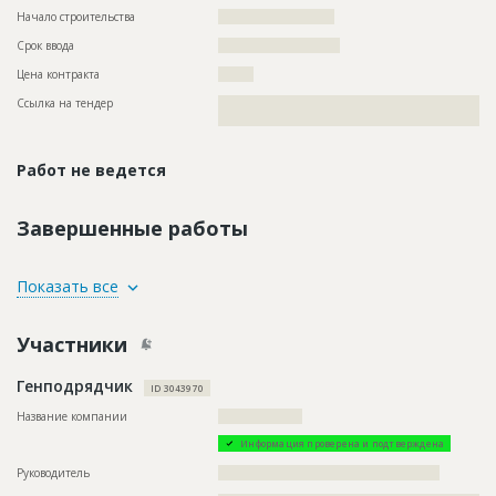
Начало строительства
?????????????????????
Срок ввода
??????????????????????
Цена контракта
????????
Ссылка на тендер
??????????????????????????????????????????????????????????
???????????????????????????????????????????
Работ не ведется
Завершенные работы
ID
3425874
Показать все
Название
Ремонт автомобильной дороги
Участники
Дата обновления
??????????
Описание
??????????????????????????????????????????????????????????
Генподрядчик
??????????????????????????????????????????????????????????
ID 3043970
??????????????????????????????????????????????????????????
??????????????????????????????????????????????????????????
Название компании
???????????????????
????????????????????????????????????????????????
Информация проверена и подтверждена
Этап строительства
Нулевой цикл
Руководитель
??????????????????????????????????????????????????
Ответственный
???????????????????????????????????????????????