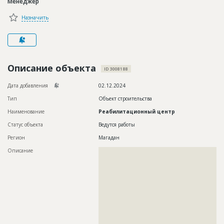
Менеджер
Новости
Назначить
Платные услуги
Пресс-релизы
Правила работы
Описание объекта
ID 3008188
Контакты
Дата добавления
02.12.2024
Тип
Объект строительства
Личный кабинет
Наименование
Реабилитационный центр
Статус объекта
Ведутся работы
Регион
Магадан
Описание
??????????????????????????????????????????????????????????
??????????????????????????????????????????????????????????
??????????????????????????????????????????????????????????
??????????????????????????????????????????????????????????
??????????????????????????????????????????????????????????
??????????????????????????????????????????????????????????
??????????????????????????????????????????????????????????
??????????????????????????????????????????????????????????
??????????????????????????????????????????????????????????
??????????????????????????????????????????????????????????
??????????????????????????????????????????????????????????