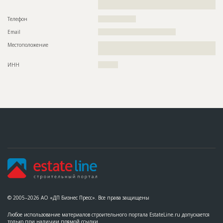
???????????????????????????????????????????????
?????????????????????????
???????????????????????????????????????????????
???????????????????????????????????????????????
Телефон
???????????????????
???????????????????????????????????????????????
???????????????????????????????????????????????
Email
???????????????????????????????????????
???????????????????????????????????????????????
???????????????????????????????????????????????
Местоположение
??????????????????????????????????????????????????????????
?????
?????????????????????????????????????????
Предполагаемые потребности
??????????????????????????????????????????????????????????
ИНН
??????????
??????????????????????????????????????????????????????????
??????????????????????????????????????????????????????????
??????????????????????????????????????????????????????????
??????????????????????????????????????????????????????????
??????????????????????????????????????????????????????????
??????????????????????????????????????????????????????????
??????????????????????????????????????????????????????????
??????????????????????????????????????????????????????????
??????????????????????????????????????????????????????????
??????????????????????????????????????????????????????????
??????????????????????????????????????????????????????????
??????????????????????????????????????????????????????????
??????????????????????????????????????????????????????????
??????????????????????????????????????????????????????????
?????????????????????????????????
© 2005–2026 АО «ДП Бизнес Пресс». Все права защищены
Любое использование материалов строительного портала EstateLine.ru допускается
только при наличии прямой ссылки.