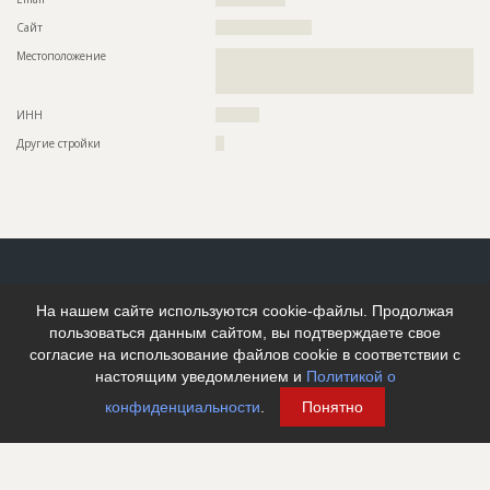
Сайт
??????????????????????
Местоположение
??????????????????????????????????????????????????????????
??????????????????????????????????????????????????????????
??
ИНН
??????????
Другие стройки
??
На нашем сайте используются cookie-файлы. Продолжая
пользоваться данным сайтом, вы подтверждаете свое
согласие на использование файлов cookie в соответствии с
настоящим уведомлением и
Политикой о
конфиденциальности
.
Понятно
© 2005–2026 АО «ДП Бизнес Пресс». Все права защищены
Любое использование материалов строительного портала EstateLine.ru допускается
только при наличии прямой ссылки.