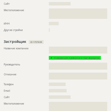
Сайт
??????????????????????
Описание
????????????????????????????????????????????????
Местоположение
??????????????????????????????????????????????????????????
Этап строительства
Общестроительные работы
??????????????????????????????????????????????????????????
??
Ответственный
???????????????????????????????????????????????
???????????????????????????????????????????????
ИНН
??????????
???????????????????????????????????????????????
???????????????????????????????????????????????
Другие стройки
?
???????????????????????????????????????????????
???????????????????????????????????????????????
???????????????????????????????????????
Застройщик
ID 1757609
Предполагаемые потребности
??????????????????????????????????????????????????????????
??????????????????????????????????????????????????????????
Название компании
??????????????????????????????????????????????????????????
??????????????????????????????????????????????????????????
???????????
??????????????????????????????????????????????????????????
Информация проверена и подтверждена
??????????????????????????????????????????????????
Руководитель
??????????????????????????????????????????????????????????
??
ID
2973115
Описание
??????????????????????????????????????????????????????????
Название
Фундаментирование
???????????????????????????????????????????????????
Дата обновления
??????????
Телефон
?????????????????
Описание
??????????????????????????????????
Email
??????????????????
Этап строительства
Нулевой цикл
Сайт
??????????????????????
Ответственный
???????????????????????????????????????????????
Местоположение
??????????????????????????????????????????????????????????
???????????????????????????????????????????????
??????????????????????????????????????????????????????????
???????????????????????????????????????????????
??????????