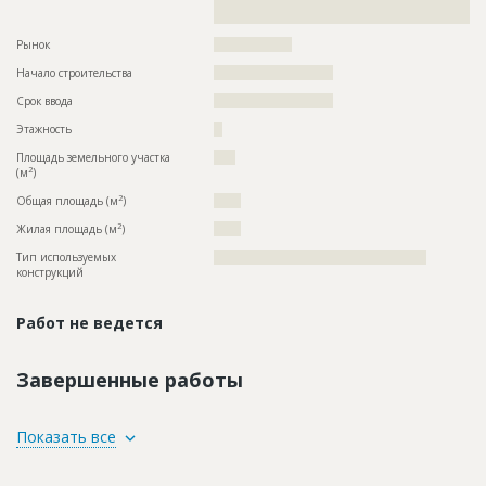
??????????????????????????????????????????????????????????
????????????????????????
Рынок
??????????????????
Начало строительства
??????????????????????
Срок ввода
??????????????????????
Этажность
??
Площадь земельного участка
????
2
(м
)
2
Общая площадь (м
)
?????
2
Жилая площадь (м
)
?????
Тип используемых
?????????????????????????????????????????????????
конструкций
Работ не ведется
Завершенные работы
ID
3280832
Показать все
Название
Работы по благоустройству территории