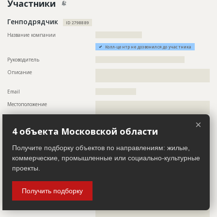
Участники
Дата обновления
??????????
Описание
??????????????????????????????????????????????????????????
Генподрядчик
??????????????????????????????????????????????????????????
ID 2798889
??????????????????????????????????????????????????????????
??????????????????????????
Название компании
????????????????????????
Этап строительства
Нулевой цикл
Колл-центр не дозвонился до участника
Ответственный
???????????????????????????????????????????????
Руководитель
??????????????????????????????????????????????
???????????????????????????????????????????????
Описание
??????????????????????????????????????????????????????????
???????????????????????????????????????????????
????????????????????
???????????????????????????????????????????????
?????????????
Email
?????????????????????
Предполагаемые потребности
??????????????????????????????????????????????????????????
Местоположение
??????????????????????????????????????????????????????????
??????????????????????????????????????????????????????????
????????????????????????????????????????????????????
??????????????????????????????????????????????????????????
??????????????????????????????????????????????????????????
×
ИНН
??????????
??????????????????????????????????????????????????????????
4 объекта Московской области
??????????????????????????????????????????????????????????
??????????????????????????????????????????????????????????
Застройщик
??????????????????????????????????????????????????????????
Получите подборку объектов по направлениям: жилые,
ID 2798885
??????????????????????????????????????????????????????????
коммерческие, промышленные или социально-культурные
Название компании
?????????????????????????
?
проекты.
Колл-центр не дозвонился до участника
ID
2798894
Руководитель
??????????????????????????????????????
Получить подборку
Название
Фасадные работы и остекление
Описание
??????????????????????????????????????????????????????????
??????????????????????????????????????????????????????????
Дата обновления
??????????
??????????????????????????????????????????????????????????