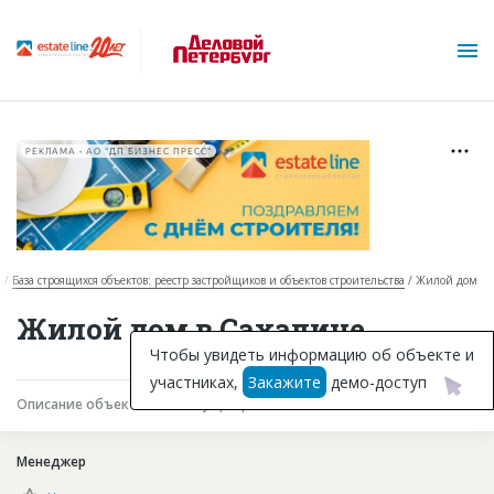
РЕКЛАМА • АО "ДП БИЗНЕС ПРЕСС"
я
База строящихся объектов: реестр застройщиков и объектов строительства
Жилой дом
О проекте
Жилой дом в Сахалине
Горячие объекты
Чтобы увидеть информацию об объекте и
участниках,
Закажите
демо-доступ
База строящихся объектов
Описание объекта
Текущая работа
Участники
Инвестпроекты
Менеджер
Глоссарий