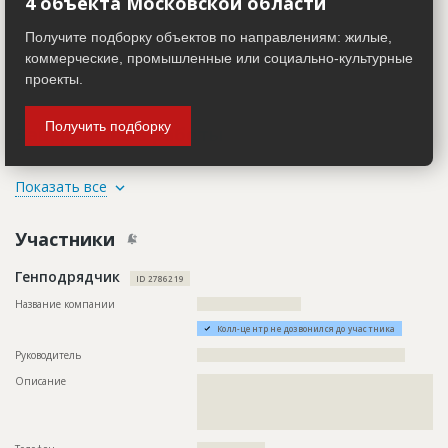
4 объекта Московской области
??????????????????????????????????????????????????????????
??????????????????????????????????????????????????????????
??????????????????????????????????????????????????????????
Получите подборку объектов по направлениям: жилые,
??????????????????????????????????????????????????????????
коммерческие, промышленные или социально-культурные
??????????????????????????????????????????????????????????
??????????????????????????????????????????????????????????
проекты.
????????????????????????????????????????????????????????
Получить подборку
Завершенные работы
ID
2786226
Показать все
Название
Возведение котлована
Участники
Дата обновления
??????????
Описание
??????????????????????????????????????????????????????????
Генподрядчик
??????????????????????????????????????????????????????????
ID 2786219
???????????????????
Название компании
??????????????????????????
Этап строительства
Нулевой цикл
Колл-центр не дозвонился до участника
Ответственный
???????????????????????????????????????????????
???????????????????????????????????????????????
Руководитель
????????????????????????????????????????????????????
???????????????????????????????????????????????
Описание
??????????????????????????????????????????????????????????
??
??????????????????????????????????????????????????????????
Предполагаемые потребности
??????????????????????????????????????????????????????????
??????????????????????????????????????????????????????????
??????????????????????????????????????????????????????????
??????????????????????????????????????????????
??????????????????????????????????????????????????????????