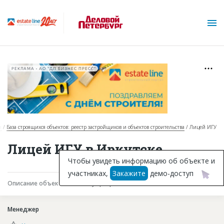
РЕКЛАМА • АО "ДП БИЗНЕС ПРЕСС"
я
База строящихся объектов: реестр застройщиков и объектов строительства
Лицей ИГУ
О проекте
Лицей ИГУ в Иркутске
Горячие объекты
Чтобы увидеть информацию об объекте и
участниках,
Закажите
демо-доступ
База строящихся объектов
Описание объекта
Текущая работа
Участники
Инвестпроекты
Менеджер
Глоссарий