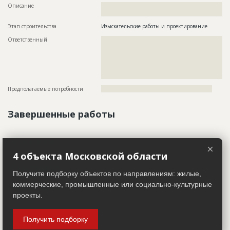
Описание
??????????????????????????????????????????????????????????
????????????????????????????????????
Этап строительства
Изыскательские работы и проектирование
Ответственный
???????????????????????????????????????????????
???????????????????????????????????????????????
???????????????????????????????????????????????
???????????????????????????????????????????????
???????????????????????????????????????????????
???????
Предполагаемые потребности
??????????????????????????????????????????????????????
Завершенные работы
ID
3698347
Показать все
×
Название
Подготовительные работы
4 объекта Московской области
Участники
Дата обновления
??????????
Получите подборку объектов по направлениям: жилые,
Описание
??????????????????????????????????????????????????????????
коммерческие, промышленные или социально-культурные
Генподрядчик
??????????????????????????????????????????????????????????
ID 2749764
??????????????????????????????????????????????????????????
проекты.
???????????????????????????????????????????????????????
Название компании
?????????????????????
Этап строительства
Общестроительные работы
Колл-центр не дозвонился до участника
Получить подборку
Ответственный
???????????????????????????????????????????????
Руководитель
????????????????????????????????????????????????????