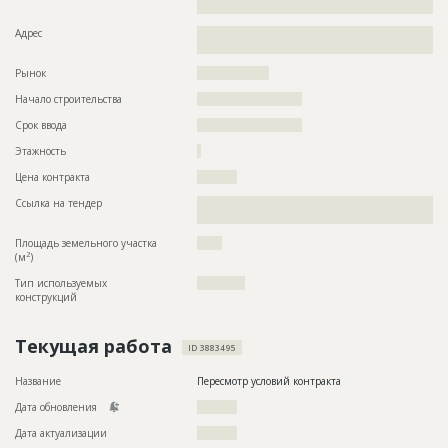
???????????????????
Адрес
??????????????????????????????????????????????????????????
???????????????????????????????????????????????
Рынок
??????????????????
Начало строительства
?????????????????????
Срок ввода
?????????????????????
Этажность
?
Цена контракта
??????????
Ссылка на тендер
??????????????????????????????????????????????????????????
????????????????????????????????????
Площадь земельного участка
?????
2
(м
)
Тип используемых
????????????
конструкций
Текущая работа
ID 3883495
Название
Пересмотр условий контракта
Дата обновления
??????????
Дата актуализации
??????????