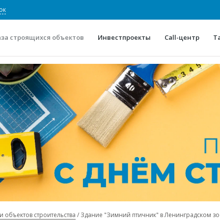
ок
аза строящихся объектов
Инвестпроекты
Call-центр
Т
О проекте
Конкурентные преимуще
Отзывы
Горячие объек
Глоссарий
Новости
и объектов строительства
Здание "Зимний птичник" в Ленинградском з