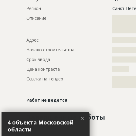
Регион
Санкт-Пете
Описание
?????????????
?????????????
?????????????
Адрес
?????????????
Начало строительства
???????????
Срок ввода
???????????
Цена контракта
?????????
Ссылка на тендер
?????????????
?????????????
Работ не ведется
Завершенные работы
×
4 объекта Московской
области
ID
76477
Показать все