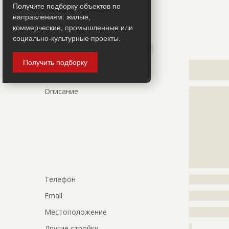
Получите подборку объектов по
Название
Выполнени
направлениям: жилые,
Участники
покрытия п
коммерческие, промышленные или
Дата обновления
??????????
социально-культурные проекты.
Генподрядчик
ID 498775
Описание
?????????????
Получить подборку
Название компании
?????????????
?????????????
???
?????????????
Описание
?????????????
?????????????
?????????????
?????????????
?????????????
?????????????
?????????????
?????????????
Телефон
?????????????
Email
?????????????
Местоположение
?????????????
Другие стройки
?