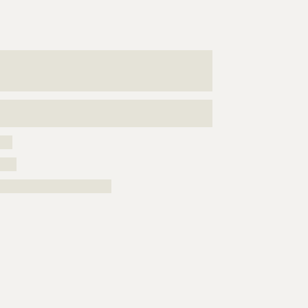
???????????????????????????????????????????????????
???????????????????????????????????????????????????
????????????????????????????????????????????
???????????????????????????????????????????????????
????????????????????????????????????
???
????
???????????????????????????