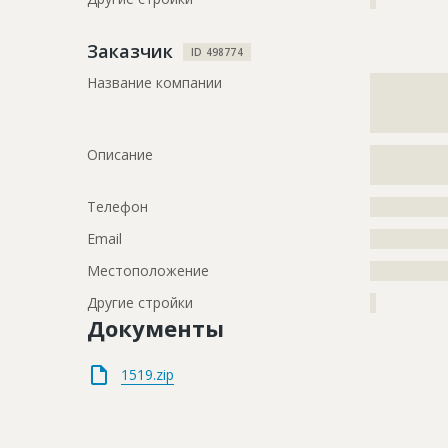
Заказчик
ID 498774
Название компании
?????????????
?????????????
?????????????
Описание
?????????????
?????????????
Телефон
?????????????
Email
?????????????
Местоположение
?????????????
Другие стройки
?
Документы
1519.zip