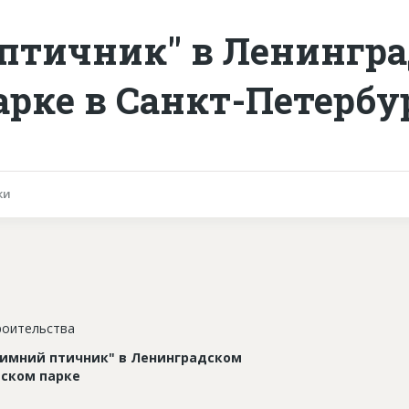
птичник" в Ленингр
арке в Санкт-Петербу
ки
роительства
Зимний птичник" в Ленинградском
еском парке