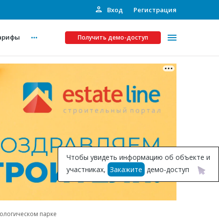
Вход
Регистрация
арифы
Получить демо-доступ
Платные услуги
ства
Рекламодателям
Call-центр
Инвестпроекты
ты
Чтобы увидеть информацию об объекте и
Подписка на Базу
участниках,
Закажите
демо-доступ
Пресс-релизы
Правила работы
оологическом парке