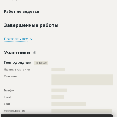
Работ не ведется
Завершенные работы
ID
76466
Показать все
Название
Выравнивание тротуара щебнем
Участники
Дата обновления
??????????
Описание
??????????????????????????????????????????????????????????
Генподрядчик
??????????????????????????????????????????????????????????
ID 496650
????????????????????????????????????????
Название компании
?????????????
Этап строительства
Нулевой цикл
Описание
??????????????????????????????????????????????????????????
??????????????????????????????????????????????????????????
??????????????????????????????????????????????????????????
Телефон
???????????????
Email
????????????
Сайт
?????????????????????????????????
Местоположение
??????????????????????????????????????????????????????????