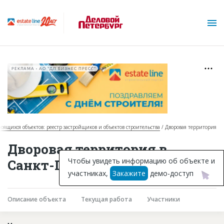
РЕКЛАМА • АО "ДП БИЗНЕС ПРЕСС"
роящихся объектов: реестр застройщиков и объектов строительства
Дворовая территория
О проекте
Дворовая территория в
Горячие объекты
Чтобы увидеть информацию об объекте и
Санкт-Петербурге
участниках,
Закажите
демо-доступ
База строящихся объектов
Инвестпроекты
Описание объекта
Текущая работа
Участники
Глоссарий