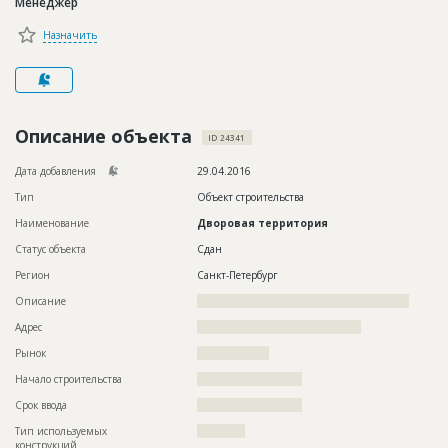
Менеджер
Новости
Назначить
Платные услуги
Пресс-релизы
Правила работы
Описание объекта
ID 24341
Контакты
Дата добавления
29.04.2016
Тип
Объект строительства
Личный кабинет
Наименование
Дворовая территория
Статус объекта
Сдан
Регион
Санкт-Петербург
Описание
?????????????????????????????????????????????????????
Адрес
?????????????????????????????????????????
Рынок
??????????????????
Начало строительства
?????????????????????
Срок ввода
?????????????????????
Тип используемых
????????????
конструкций