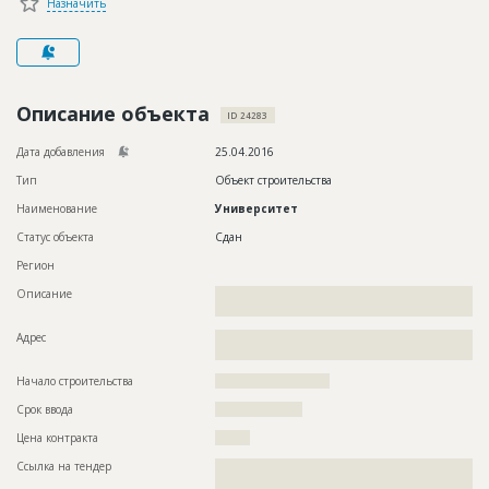
Назначить
Новости
Платные услуги
Пресс-релизы
Описание объекта
ID 24283
Правила работы
Дата добавления
25.04.2016
Контакты
Тип
Объект строительства
Наименование
Университет
Личный кабинет
Статус объекта
Сдан
Регион
Описание
??????????????????????????????????????????????????????????
??????????????????????????????
Адрес
??????????????????????????????????????????????????????????
???????????????
Начало строительства
?????????????????????
Срок ввода
????????????????
Цена контракта
????????
Ссылка на тендер
??????????????????????????????????????????????????????????
??????????????????????????????????????????????????????