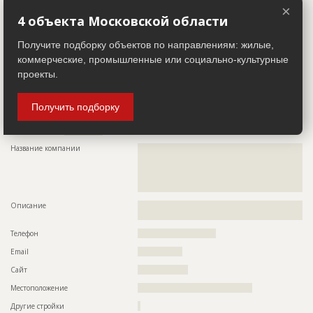
×
Телефон
????????????????
4 объекта Московской области
Факс
????????????????
Получите подборку объектов по направлениям: жилые,
Email
??????????????????????????????????????????????????????????
коммерческие, промышленные или социально-культурные
???
проекты.
Сайт
?????????????
Местоположение
?????????????????????????????????????
Получить подборку
Заказчик
ID 499822
Название компании
??????????????????????????????????????????????????????????
??????????????????????????????????????????????????????????
??????????????????????????????????????????????????????????
??????????????????????????????????????????????????????????
?????????????????????????????
Описание
??????????????????????????????????????????????????????????
???????????????????????????????????????????????????????
Телефон
????????????????????????????
Email
????????????????
Сайт
??????????????????
Местоположение
?????????????????????????????????????????
Другие стройки
?