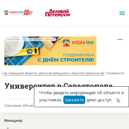
РЕКЛАМА • АО "ДП БИЗНЕС ПРЕСС"
База строящихся объектов: реестр застройщиков и объектов строительства
Университет
О проекте
Университет в Севастополе
Горячие объекты
Чтобы увидеть информацию об объекте и
участниках,
Закажите
демо-доступ
База строящихся объектов
Описание объекта
Текущая работа
Участники
Инвестпроекты
Менеджер
Глоссарий