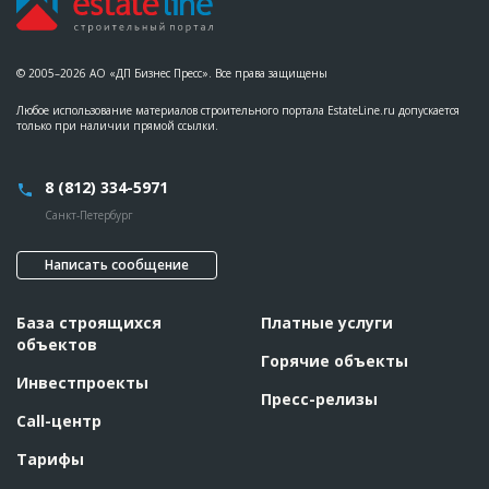
???????????????????????
Предполагаемые потребности
??????????????????????????????????????????????????????????
??????????????????????????????????????????????????????????
??????????????????????????????????????????????????????????
© 2005–2026 АО «ДП Бизнес Пресс». Все права защищены
??????????????????????????????????????????????????????????
??????????????????????????????????????????????????????????
Любое использование материалов строительного портала EstateLine.ru допускается
??????????????????????????????????????????????????????????
только при наличии прямой ссылки.
??????????????????????????????????????????????????????????
??????????????????????????????????????????????????????????
??????????????????????????????????????????????????????????
??????????????????????????????????????????????????????????
8 (812) 334-5971
??????????????????????????????????????????????????????????
???????
Санкт-Петербург
ID
3043401
Написать сообщение
Название
Работы на разных стадиях строительства
Дата обновления
??????????
База строящихся
Платные услуги
Описание
??????????????????????????????????????????????????????????
объектов
??????????????????????????????????????????????????????????
Горячие объекты
??????????????????????????????????????????????
Инвестпроекты
Пресс-релизы
Этап строительства
Общестроительные работы
Call-центр
Ответственный
???????????????????????????????????????????????
???????????????????????????????????????????????
Тарифы
???????????????????????????????????????????????
???????????????????????