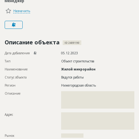
Менеджер
Новости
Назначить
Платные услуги
Пресс-релизы
Правила работы
Описание объекта
ID 2409190
Контакты
Дата добавления
05.12.2023
Тип
Объект строительства
Личный кабинет
Наименование
Жилой микрорайон
Статус объекта
Ведутся работы
Регион
Нижегородская область
Описание
??????????????????????????????????????????????????????????
??????????????????????????????????????????????????????????
??????????????????????????????????????????????????????????
??????????????????????????????????????????
Адрес
??????????????????????????????????????????????????????????
??????????????????????????????????????????????????????????
??????????????????????????????????????????????????????????
??????????????????????????????????????????
Рынок
??????????????????