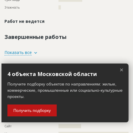
Этажность
??
Работ не ведется
Завершенные работы
ID
131268
Показать все
Название
Внутренние работы
Участники
Дата обновления
??????????
×
4 объекта Московской области
Описание
??????????????????????????????????????????????????????????
Заказчик
???????
ID 514884
Получите подборку объектов по направлениям: жилые,
Этап строительства
Внутренние и отделочные работы
Название компании
?????????????????????????????
коммерческие, промышленные или социально-культурные
Ответственный
???????????????????????????????????????????????
Информация проверена и подтверждена
проекты.
???????????????????????????????????????
Описание
??????????????????????????????????????????????????????????
Предполагаемые потребности
??????????????????????????????????????????????????????????
??????????????????????????????????????????????????????????
??????????????????????????????????????????????????????????
Получить подборку
?????????????????????????????????????????????????????
??????????????????????????????????????????????????????????
??????????????????????????????????????????????????????????
Телефон
?????????????????
??????????????????????????????????????????????????????????
Сайт
???????????????????
??????????????????????????????????????????????????????????
??????????????????????????????????????????????????????????