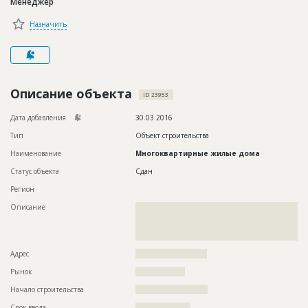
Менеджер
Новости
Назначить
Платные услуги
Пресс-релизы
Правила работы
Описание объекта
ID 23953
Контакты
Дата добавления
30.03.2016
Тип
Объект строительства
Личный кабинет
Наименование
Многоквартирные жилые дома
Статус объекта
Сдан
Регион
Описание
??????????????????????????????????????????????????????????
??????????????????????????????????????????????????????????
??????????????????????????????????????????????????????????
?????????????????????????????
Адрес
??????????????????????????
Рынок
??????????????????
Начало строительства
?????????????????????
Срок ввода
????????????????