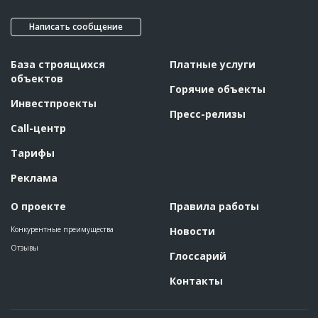
Название
Работы на разных стадиях
Написать сообщение
Дата обновления
??????????
Описание
??????????????????????????????????????????????????????????
??????????????????????????????????????????????????????????
База строящихся
Платные услуги
???????
объектов
Этап строительства
Общестроительные работы
Горячие объекты
Ответственный
???????????????????????????????????????????????
Инвестпроекты
???????????????????????????????????????????????
Пресс-релизы
???????????????????????????????
Call-центр
Предполагаемые потребности
??????????????????????????????????????????????????????????
???????????????????????????????????????????????????
Тарифы
Реклама
ID
114208
Название
Работы на разных стадиях
О проекте
Правила работы
Дата обновления
??????????
Конкурентные преимущества
Новости
Описание
??????????????????????????????????????????????????????????
??????????????????????????????????????????????????????????
Отзывы
Глоссарий
??????????????????????????????????????????????????????????
????????
Контакты
Этап строительства
Общестроительные работы
Ответственный
???????????????????????????????????????????????
???????????????????????????????????????????????