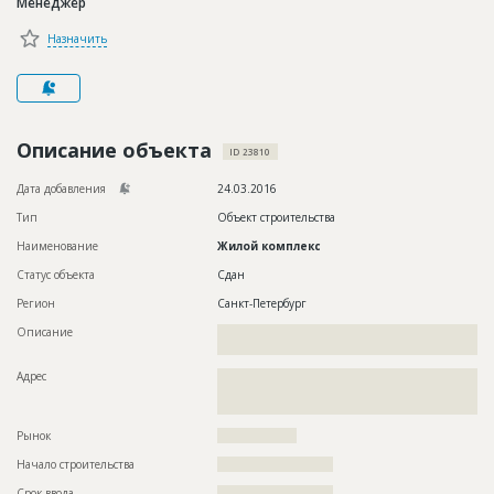
Менеджер
Новости
Назначить
Платные услуги
Пресс-релизы
Правила работы
Описание объекта
ID 23810
Контакты
Дата добавления
24.03.2016
Тип
Объект строительства
Личный кабинет
Наименование
Жилой комплекс
Статус объекта
Сдан
Регион
Санкт-Петербург
Описание
??????????????????????????????????????????????????????????
????????????????????????
Адрес
??????????????????????????????????????????????????????????
??????????????????????????????????????????????????????????
???????????????????????????????????????????????????????
Рынок
??????????????????
Начало строительства
?????????????????????
Срок ввода
?????????????????????