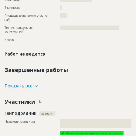
Этажность
??
Площадь земельного участка
?????
2
(м
)
Тип используемых
?????????????????????????????????????????????????
конструкций
Кровля
Работ не ведется
Завершенные работы
ID
128939
Показать все
Название
Отделка помещений
Участники
Дата обновления
??????????
Описание
??????????????????????????????????????????????????????????
Генподрядчик
???????????????????????????????????
ID 30011
Этап строительства
Внутренние и отделочные работы
Название компании
??????????????????????????????????????????????????????????
????????????????????????
Ответственный
???????????????????????????????????????????????
???????????????????????????????????????????????
Информация проверена и подтверждена