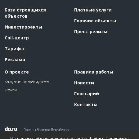
Описание
??????????????????????????????????????????????????????????
База строящихся
Платные услуги
Этап строительства
Общестроительные работы
объектов
Горячие объекты
Ответственный
???????????????????????????????????????????????
Инвестпроекты
???????????????????????????????????????????????
Пресс-релизы
???????????????????????????????????????????????
???????????????????????????????????????????????
Call-центр
???????????????????????????????????????????????
???????????????????????????????????????????????
Тарифы
???????????????????????????????????????????????
???????????????????????????????????????????????
???????????????????????
Реклама
Предполагаемые потребности
??????????????????????????????????????????????????????????
??????????????????????????????????????????????????????????
О проекте
Правила работы
????????
Конкурентные преимущества
Новости
Отзывы
Глоссарий
Контакты
Проект «Делового Петербурга»
Политика конфиденциальности
На нашем сайте используются cookie-файлы. Продолжая