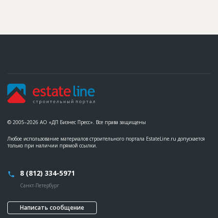
ID
84092
Название
Отливка 12-го этажа при строительстве одного
из домов жилого комплекса
Дата обновления
??????????
Описание
??????????????????????????????????????????????????????????
??????
Этап строительства
Общестроительные работы
Ответственный
???????????????????????????????????????????????
???????????????????????????????????????????????
???????????????????????????????????????????????
???????????????????????????????????????????????
???????????????????????????????????????????????
???????????????????????????????????????????????
© 2005–2026 АО «ДП Бизнес Пресс». Все права защищены
???????????????????????????????????????????????
???????????????????????????????????????????????
Любое использование материалов строительного портала EstateLine.ru допускается
???????????????????????
только при наличии прямой ссылки.
Предполагаемые потребности
??????????????????????????????????????????????????????????
?????????????
8 (812) 334-5971
ID
75200
Санкт-Петербург
Название
Отливка 2-го этажа при строительстве одного
из домов жилого комплекса
Написать сообщение
Дата обновления
??????????